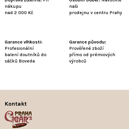
nákupu
naši
nad 2 000 Kč
prodejnu v centru Prahy
Garance vlhkosti:
Garance původu:
Profesionální
Prověřené zboží
balení doutníků do
přímo od prémiových
sáčků Boveda
výrobců
Z
á
Kontakt
p
a
t
í