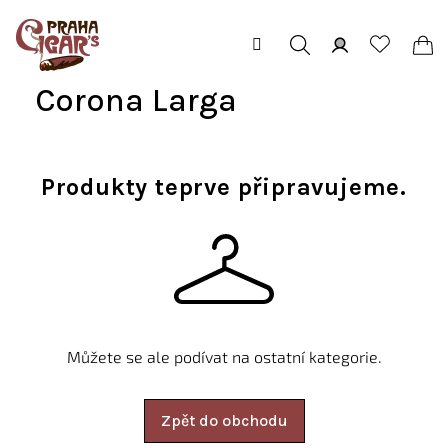
Přejít
na
obsah
Hledat
Přihlášení
Ná
Corona Larga
koš
Produkty teprve připravujeme.
Můžete se ale podívat na ostatní kategorie.
Zpět do obchodu