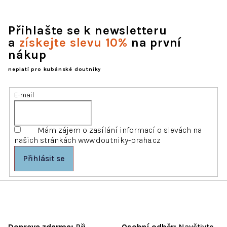
Přihlašte se k newsletteru
a
získejte slevu 10%
na první
nákup
neplatí pro kubánské doutníky
E-mail
Mám zájem o zasílání informací o slevách na
našich stránkách www.doutniky-praha.cz
Přihlásit se
Doprava zdarma:
Při
Osobní odběr:
Navštivte