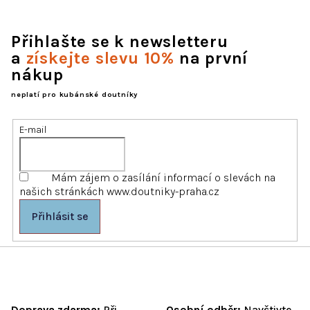
Přihlašte se k newsletteru
a
získejte slevu 10%
na první
nákup
neplatí pro kubánské doutníky
E-mail
Mám zájem o zasílání informací o slevách na
našich stránkách www.doutniky-praha.cz
Přihlásit se
Doprava zdarma:
Při
Osobní odběr:
Navštivte