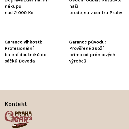
nákupu
naši
nad 2 000 Kč
prodejnu v centru Prahy
Garance vlhkosti:
Garance původu:
Profesionální
Prověřené zboží
balení doutníků do
přímo od prémiových
sáčků Boveda
výrobců
Z
á
Kontakt
p
a
t
í