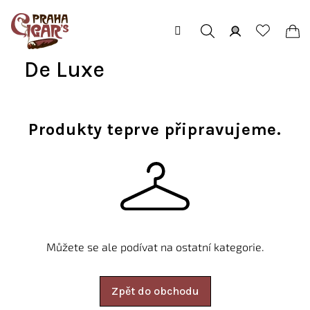
Přejít
na
obsah
Hledat
Přihlášení
Ná
De Luxe
koš
Produkty teprve připravujeme.
Můžete se ale podívat na ostatní kategorie.
Zpět do obchodu