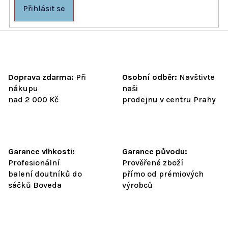
p
Přihlásit se
i
s
u
Doprava zdarma:
Při
Osobní odběr:
Navštivte
nákupu
naši
nad 2 000 Kč
prodejnu v centru Prahy
Garance vlhkosti:
Garance původu:
Profesionální
Prověřené zboží
balení doutníků do
přímo od prémiových
sáčků Boveda
výrobců