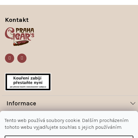
Z
á
Kontakt
p
a
t
í
Informace
Novinky
Vše o nákupu
Tento web používá soubory cookie. Dalším procházením
Magazín
tohoto webu vyjadřujete souhlas s jejich používáním.
Jak nakupovat
Kontakt
O nás