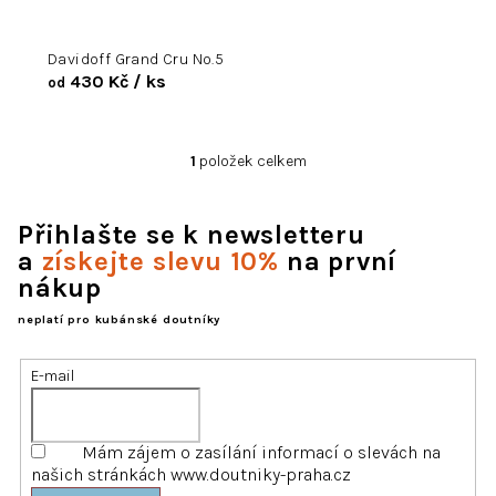
d
u
Davidoff Grand Cru No.5
k
430 Kč
/ ks
od
t
ů
1
položek celkem
O
v
l
Přihlašte se k newsletteru
á
d
a
získejte slevu 10%
na první
a
nákup
c
í
neplatí pro kubánské doutníky
p
r
E-mail
v
k
y
Mám zájem o zasílání informací o slevách na
v
našich stránkách www.doutniky-praha.cz
ý