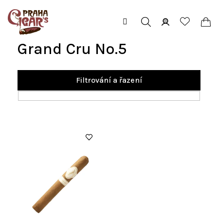
Přejít
na
obsah
Hledat
Přihlášení
Ná
Grand Cru No.5
koš
Filtrování a řazení
V
ý
p
i
s
p
r
o