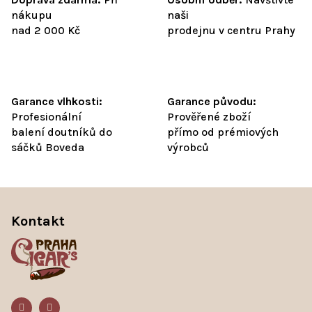
nákupu
naši
nad 2 000 Kč
prodejnu v centru Prahy
Garance vlhkosti:
Garance původu:
Profesionální
Prověřené zboží
balení doutníků do
přímo od prémiových
sáčků Boveda
výrobců
Z
á
Kontakt
p
a
t
í