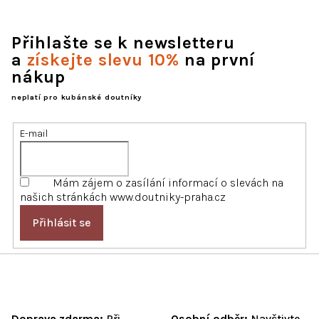
Přihlašte se k newsletteru
a
získejte slevu 10%
na první
nákup
neplatí pro kubánské doutníky
E-mail
Mám zájem o zasílání informací o slevách na
našich stránkách www.doutniky-praha.cz
Přihlásit se
Doprava zdarma:
Při
Osobní odběr:
Navštivte