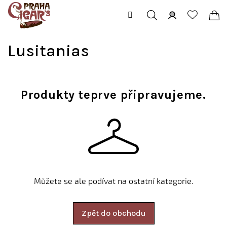
Přejít
na
obsah
Hledat
Přihlášení
Ná
Lusitanias
koš
Produkty teprve připravujeme.
Můžete se ale podívat na ostatní kategorie.
Zpět do obchodu