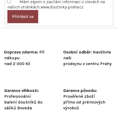
Mám zájem o zasílání informací o slevách na
v
našich stránkách www.doutniky-praha.cz
ý
p
Přihlásit se
i
s
u
Doprava zdarma:
Při
Osobní odběr:
Navštivte
nákupu
naši
nad 2 000 Kč
prodejnu v centru Prahy
Garance vlhkosti:
Garance původu:
Profesionální
Prověřené zboží
balení doutníků do
přímo od prémiových
sáčků Boveda
výrobců