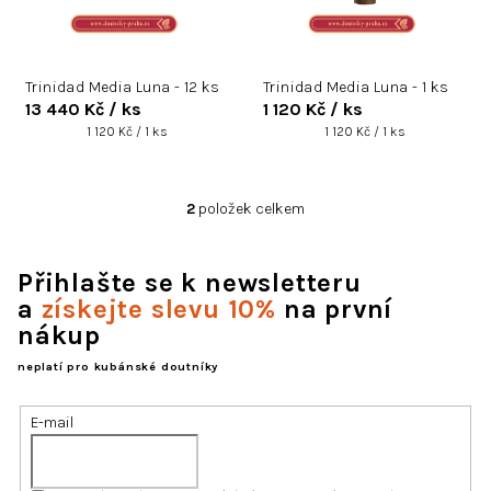
d
u
k
Trinidad Media Luna - 12 ks
Trinidad Media Luna - 1 ks
t
13 440 Kč
/ ks
1 120 Kč
/ ks
ů
Měrná
Měrná
1 120 Kč / 1 ks
1 120 Kč / 1 ks
cena:
cena:
2
položek celkem
O
v
l
Přihlašte se k newsletteru
á
d
a
získejte slevu 10%
na první
a
nákup
c
í
neplatí pro kubánské doutníky
p
r
E-mail
v
k
y