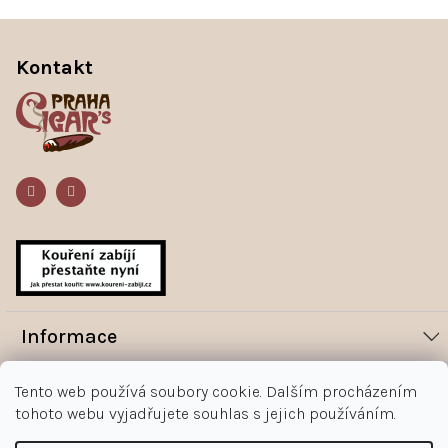
Z
á
Kontakt
p
a
t
í
Informace
Novinky
Vše o nákupu
Tento web používá soubory cookie. Dalším procházením
Magazín
tohoto webu vyjadřujete souhlas s jejich používáním.
Jak nakupovat
Kontakt
O nás