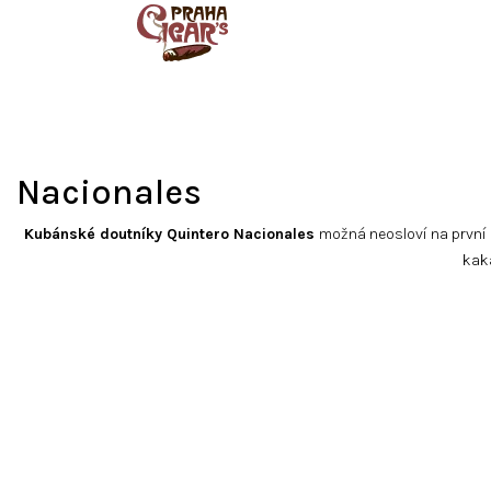
Přejít
na
obsah
Nacionales
Kubánské doutníky Quintero Nacionales
možná neosloví na první 
kak