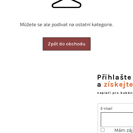
Můžete se ale podívat na ostatní kategorie.
Zpět do obchodu
Přihlašte
a
získejt
neplatí pro kubán
E-mail
Mám záje