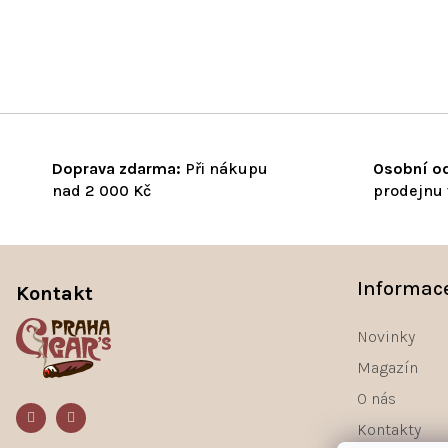
Doprava zdarma:
Při nákupu
Osobní od
nad 2 000 Kč
prodejnu 
Z
á
Informac
Kontakt
p
a
Novinky
t
Magazín
í
O nás
Kontakty