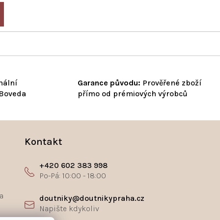
nální
Garance původu:
Prověřené zboží
 Boveda
přímo od prémiových výrobců
Kontakt
+420 602 383 998
a
doutniky@doutnikypraha.cz