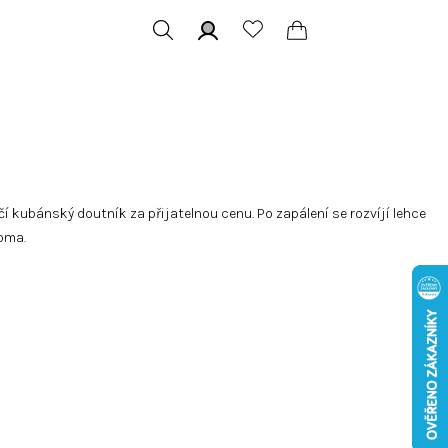
Hledat
Přihlášení
Nákupní
košík
 kubánský doutník za přijatelnou cenu. Po zapálení se rozvíjí lehce
oma.