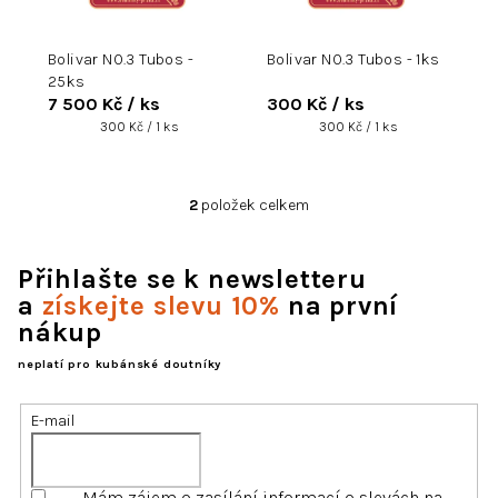
d
u
Bolivar NO.3 Tubos -
Bolivar NO.3 Tubos - 1ks
k
25ks
t
7 500 Kč
/ ks
300 Kč
/ ks
ů
Měrná
Měrná
300 Kč / 1 ks
300 Kč / 1 ks
cena:
cena:
2
položek celkem
O
v
l
Přihlašte se k newsletteru
á
d
a
získejte slevu 10%
na první
a
nákup
c
í
neplatí pro kubánské doutníky
p
r
E-mail
v
k
y
Mám zájem o zasílání informací o slevách na