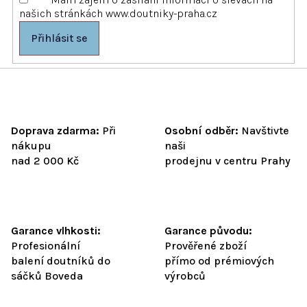
v
našich stránkách www.doutniky-praha.cz
ý
p
Přihlásit se
i
s
u
Doprava zdarma:
Při
Osobní odběr:
Navštivte
nákupu
naši
nad 2 000 Kč
prodejnu v centru Prahy
Garance vlhkosti:
Garance původu:
Profesionální
Prověřené zboží
balení doutníků do
přímo od prémiových
sáčků Boveda
výrobců