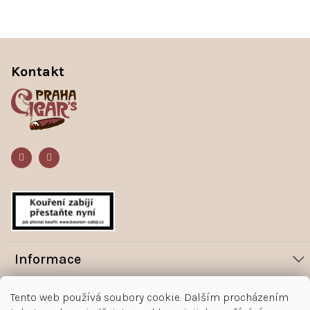
Z
á
Kontakt
p
a
t
í
Informace
Novinky
Vše o nákupu
Tento web používá soubory cookie. Dalším procházením