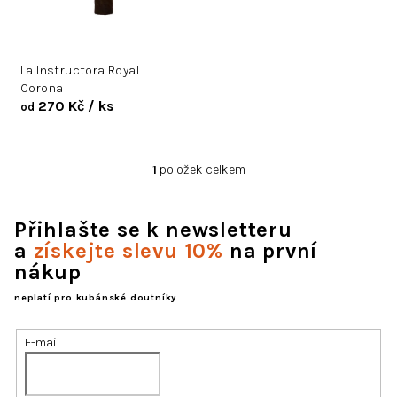
d
u
k
La Instructora Royal
t
Corona
ů
270 Kč
/ ks
od
1
položek celkem
O
v
l
Přihlašte se k newsletteru
á
d
a
získejte slevu 10%
na první
a
nákup
c
í
neplatí pro kubánské doutníky
p
r
E-mail
v
k
y