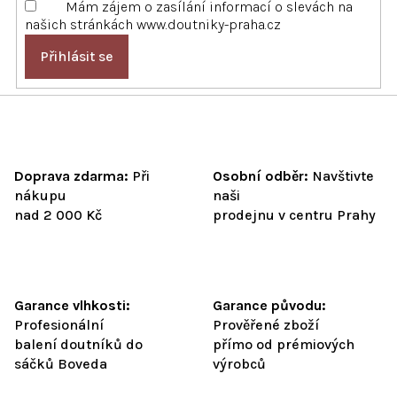
Mám zájem o zasílání informací o slevách na
v
našich stránkách www.doutniky-praha.cz
ý
p
Přihlásit se
i
s
u
Doprava zdarma:
Při
Osobní odběr:
Navštivte
nákupu
naši
nad 2 000 Kč
prodejnu v centru Prahy
Garance vlhkosti:
Garance původu:
Profesionální
Prověřené zboží
balení doutníků do
přímo od prémiových
sáčků Boveda
výrobců