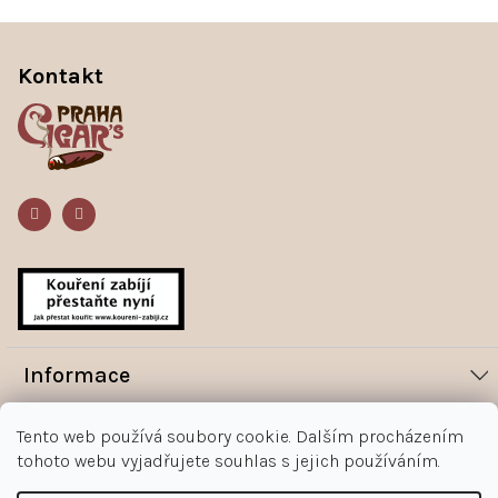
Z
á
Kontakt
p
a
t
í
Informace
Novinky
Vše o nákupu
Tento web používá soubory cookie. Dalším procházením
Magazín
tohoto webu vyjadřujete souhlas s jejich používáním.
Jak nakupovat
Kontakt
O nás