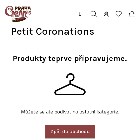
Přejít
na
obsah
Hledat
Přihlášení
Ná
Petit Coronations
koš
Produkty teprve připravujeme.
Můžete se ale podívat na ostatní kategorie.
Zpět do obchodu