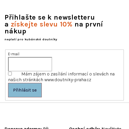
Přihlašte se k newsletteru
a
získejte slevu 10%
na první
nákup
neplatí pro kubánské doutníky
E-mail
Mám zájem o zasílání informací o slevách na
našich stránkách www.doutniky-praha.cz
Přihlásit se
Doprava zdarma:
Při
Osobní odběr:
Navštivte