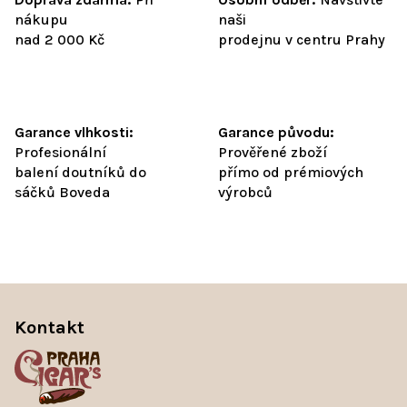
nákupu
naši
nad 2 000 Kč
prodejnu v centru Prahy
Garance vlhkosti:
Garance původu:
Profesionální
Prověřené zboží
balení doutníků do
přímo od prémiových
sáčků Boveda
výrobců
Z
á
Kontakt
p
a
t
í