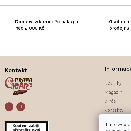
Doprava zdarma:
Při nákupu
Osobní od
nad 2 000 Kč
prodejnu 
Z
á
Informac
Kontakt
p
a
Novinky
t
Magazín
í
O nás
Kontakty
Tento web p
procházením