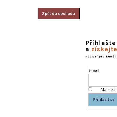
Zpět do obchodu
Přihlašte
a
získejt
neplatí pro kubán
E-mail
Mám záje
Přihlásit se