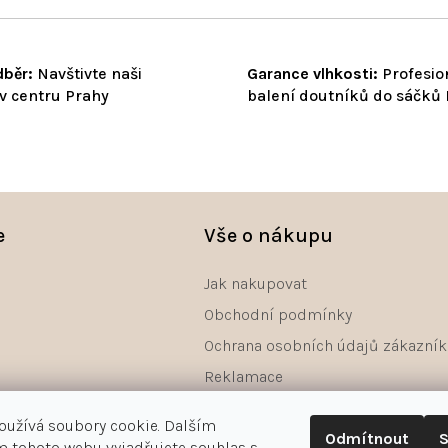
běr:
Navštivte naši
Garance vlhkosti:
Profesio
v centru Prahy
balení doutníků do sáčků
e
Vše o nákupu
Jak nakupovat
Obchodní podmínky
Ochrana osobních údajů zákazník
Reklamace
Odstoupení od smlouvy - formulá
oužívá soubory cookie. Dalším
Odmítnout
S
 tohoto webu vyjadřujete souhlas s