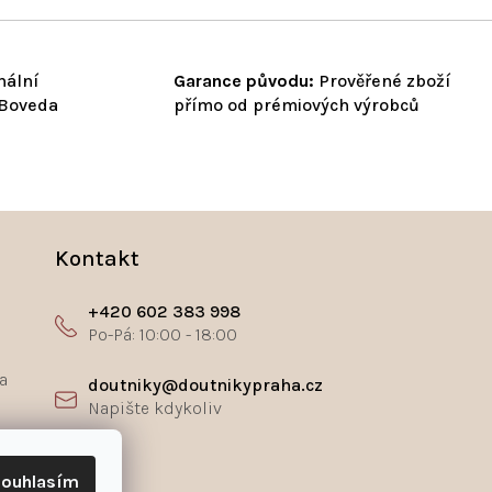
nální
Garance původu:
Prověřené zboží
 Boveda
přímo od prémiových výrobců
Kontakt
+420 602 383 998
a
doutniky@doutnikypraha.cz
ř
ouhlasím