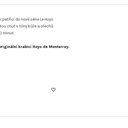
k patřící do nové série Le Hoyo.
ou chuť s tóny kůže a ořechů.
0 minut.
riginální krabici Hoyo de Monterrey.