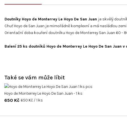
Doutníky Hoyo de Monterrey Le Hoyo De San Juan
je skvělý doutní
Chuť Hoyo de San Juan je mimořádně komplexní a má nasládlou zemit
Orientační doba kouření doutníku Hoyo de Monterrey San Juan 60 - 8
Balení 25 ks doutníků
Hoyo de Monterrey Le Hoyo De San Juan v o
Také se vám může líbit
Hoyo de Monterrey Le Hoyo De San Juan - 1 ks
650 Kč
Měrná
650 Kč / 1 ks
cena: