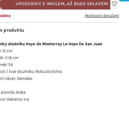
odáno
Možnosti doručení
ěry doutníku Hoyo de Monterrey Le Hoyo De San Juan
a
: 15 cm
r: 2,14
cm
nek: 54
ost / tvar doutníku:
Robusto Extra
ní název: Geniales
 původu: Kuba
ce: Habanos s.a.