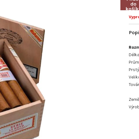
Vypr
Rozm
Délk
Průmě
Prstý
Velik
Továr
Země
Výrob