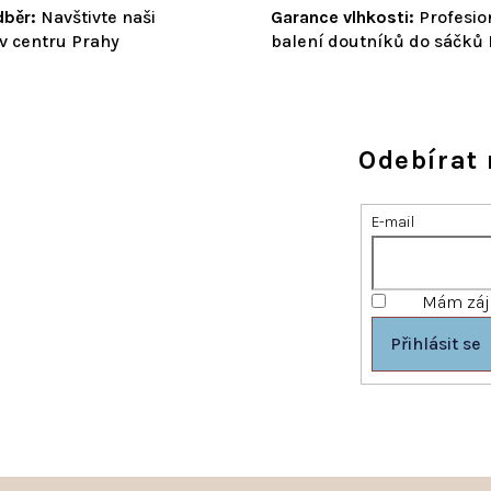
běr:
Navštivte naši
Garance vlhkosti:
Profesio
v centru Prahy
balení doutníků do sáčků
Odebírat 
E-mail
Mám záje
Přihlásit se