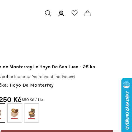
Hledat
Přihlášení
Nákupní
košík
 de Monterrey Le Hoyo De San Juan - 25 ks
růměrné
Neohodnoceno
Podrobnosti hodnocení
odnocení
Hoyo De Monterrey
roduktu
e
 250 Kč
Měrná
650 Kč / 1 ks
,0
cena:
vězdiček.