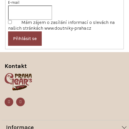
E-mail
Mám zájem o zasílání informací o slevách na
našich stránkách www.doutniky-praha.cz
Přihlásit se
Z
á
p
Kontakt
a
t
í
Informace