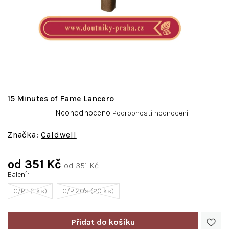
15 Minutes of Fame Lancero
Průměrné
Neohodnoceno
Podrobnosti hodnocení
hodnocení
produktu
Caldwell
je
0,0
od
351 Kč
z
od 351 Kč
5
Balení
Měrná
hvězdiček.
cena:
C/P 1 (1 ks)
C/P 20's (20 ks)