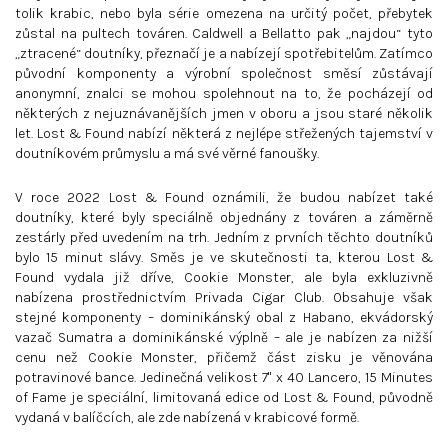
tolik krabic, nebo byla série omezena na určitý počet, přebytek
zůstal na pultech továren. Caldwell a Bellatto pak „najdou“ tyto
„ztracené“ doutníky, přeznačí je a nabízejí spotřebitelům. Zatímco
původní komponenty a výrobní společnost směsí zůstávají
anonymní, znalci se mohou spolehnout na to, že pocházejí od
některých z nejuznávanějších jmen v oboru a jsou staré několik
let. Lost & Found nabízí některá z nejlépe střežených tajemství v
doutníkovém průmyslu a má své věrné fanoušky.
V roce 2022 Lost & Found oznámili, že budou nabízet také
doutníky, které byly speciálně objednány z továren a záměrně
zestárly před uvedením na trh. Jedním z prvních těchto doutníků
bylo 15 minut slávy. Směs je ve skutečnosti ta, kterou Lost &
Found vydala již dříve, Cookie Monster, ale byla exkluzivně
nabízena prostřednictvím Privada Cigar Club. Obsahuje však
stejné komponenty – dominikánský obal z Habano, ekvádorský
vazač Sumatra a dominikánské výplně – ale je nabízen za nižší
cenu než Cookie Monster, přičemž část zisku je věnována
potravinové bance. Jedinečná velikost 7" x 40 Lancero, 15 Minutes
of Fame je speciální, limitovaná edice od Lost & Found, původně
vydaná v balíčcích, ale zde nabízená v krabicové formě.