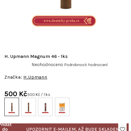
H. Upmann Magnum 46 - 1ks
Průměrné
Neohodnoceno
Podrobnosti hodnocení
hodnocení
produktu
H.Upmann
je
0,0
500 Kč
z
Měrná
500 Kč / 1 ks
5
cena:
hvězdiček.