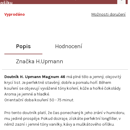
Vyprodáno
Možnosti doručení
Popis
Hodnocení
Značka
H.Upmann
Doutník H. Upmann Magnum 46
má plné tělo a jemný, olejovitý
krycí list. Je perfektně stavěný, dobře a pomalu hoří. Během
kouření se objevují vyvážené tóny koření, kůže a hořké čokolády.
Aroma je jemné a hladké.
Orientační doba kouření 50 - 75 minut.
Pro tento doutník platí, že čas ponechaný k jeho zrání v humidoru,
mu jedině prospěje. Pokud dozraje, získáte perfektní longfiller, v
němž zazní i jemné tóny vanilky, kávy a muškátového oříšku.