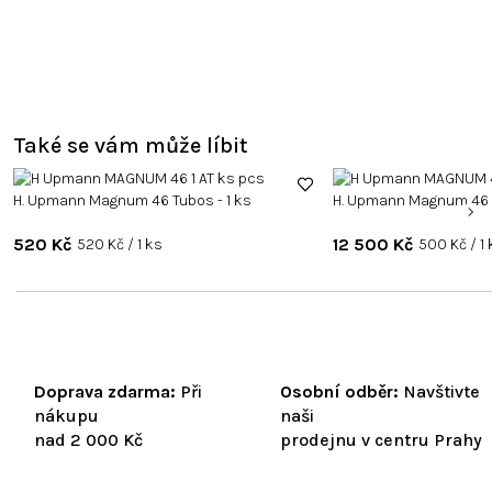
Také se vám může líbit
H. Upmann Magnum 46 Tubos - 1 ks
H. Upmann Magnum 46 
520 Kč
Měrná
12 500 Kč
Měrná
520 Kč / 1 ks
500 Kč / 1
cena:
cena:
Doprava zdarma:
Při
Osobní odběr:
Navštivte
nákupu
naši
nad 2 000 Kč
prodejnu v centru Prahy