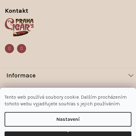
á
Kontakt
p
a
t
í
Informace
Novinky
Vše o nákupu
Tento web používá soubory cookie. Dalším procházením
Magazín
tohoto webu vyjadřujete souhlas s jejich používáním.
Jak nakupovat
Kontakt
O nás
Obchodní podmínky
Kontakty
Nastavení
+420 602 383 998
Ochrana osobních údajů zákazníka
Copyright 2026
Doutníky Praha
. Všechna práva vyhrazena.
Upravit nastavení cookies
Reklamace