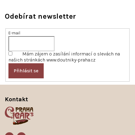
Odebírat newsletter
E-mail
Mám zájem o zasílání informací o slevách na
našich stránkách www.doutniky-praha.cz
Přihlásit se
Z
á
Kontakt
p
a
t
í