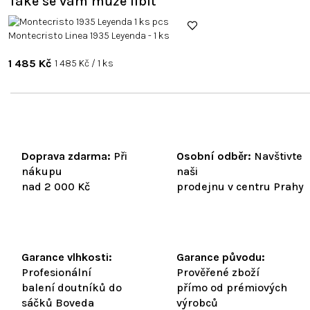
Také se vám může líbit
Montecristo Linea 1935 Leyenda - 1 ks
1 485 Kč
Měrná
1 485 Kč / 1 ks
cena:
Doprava zdarma:
Při
Osobní odběr:
Navštivte
nákupu
naši
nad 2 000 Kč
prodejnu v centru Prahy
Garance vlhkosti:
Garance původu:
Profesionální
Prověřené zboží
balení doutníků do
přímo od prémiových
sáčků Boveda
výrobců