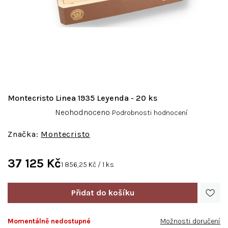
Montecristo Linea 1935 Leyenda - 20 ks
Průměrné
Neohodnoceno
Podrobnosti hodnocení
hodnocení
produktu
Montecristo
je
0,0
37 125 Kč
z
Měrná
1 856,25 Kč / 1 ks
5
cena:
hvězdiček.
Momentálně nedostupné
Možnosti doručení