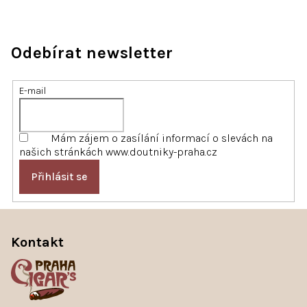
Odebírat newsletter
E-mail
Mám zájem o zasílání informací o slevách na
našich stránkách www.doutniky-praha.cz
Přihlásit se
Z
á
Kontakt
p
a
t
í