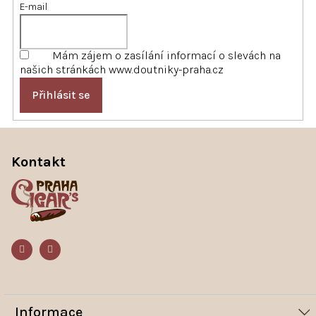
E-mail
Mám zájem o zasílání informací o slevách na
našich stránkách www.doutniky-praha.cz
Přihlásit se
Z
á
Kontakt
p
a
t
í
Informace