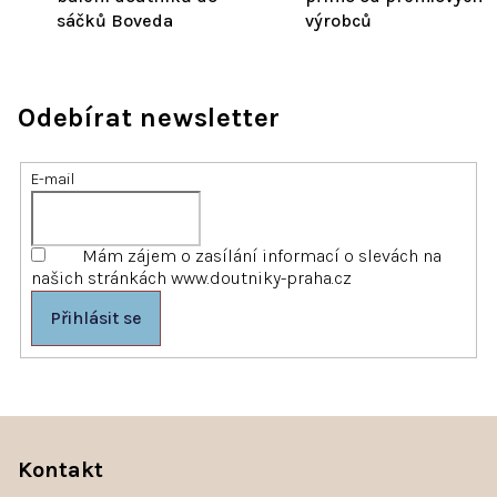
sáčků Boveda
výrobců
Odebírat newsletter
E-mail
Mám zájem o zasílání informací o slevách na
našich stránkách www.doutniky-praha.cz
Přihlásit se
Z
á
Kontakt
p