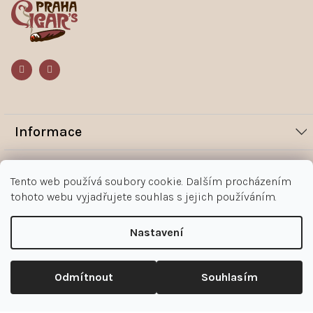
a
t
í
Informace
Novinky
Vše o nákupu
Tento web používá soubory cookie. Dalším procházením
Magazín
tohoto webu vyjadřujete souhlas s jejich používáním.
Jak nakupovat
Kontakt
O nás
Obchodní podmínky
Kontakty
Nastavení
+420 602 383 998
Ochrana osobních údajů zákazníka
Copyright 2026
Doutníky Praha
. Všechna práva vyhrazena.
Upravit nastavení cookies
Reklamace
Odmítnout
Souhlasím
doutniky@doutnikypraha.cz
Odstoupení od smlouvy - formulář
Shoptet
|
mime digital