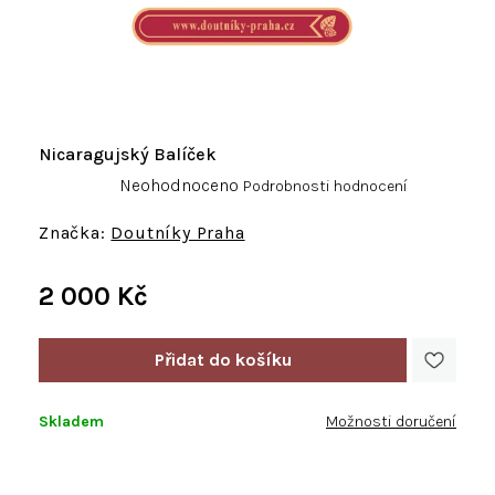
Nicaragujský Balíček
Průměrné
Neohodnoceno
Podrobnosti hodnocení
hodnocení
produktu
Doutníky Praha
je
0,0
2 000 Kč
z
5
Měrná
hvězdiček.
cena:
Skladem
Možnosti doručení