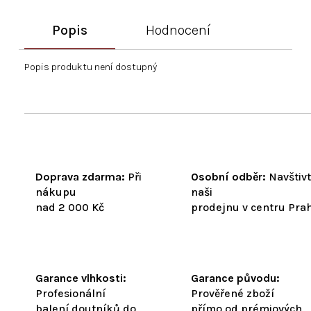
Popis
Hodnocení
Popis produktu není dostupný
Doprava zdarma:
Při
Osobní odběr:
Navštiv
nákupu
naši
nad 2 000 Kč
prodejnu v centru Pra
Garance vlhkosti:
Garance původu:
Profesionální
Prověřené zboží
balení doutníků do
přímo od prémiových