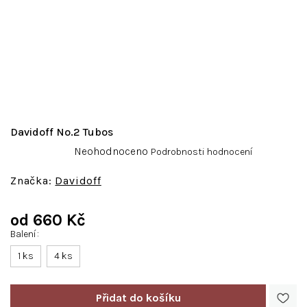
Davidoff No.2 Tubos
Průměrné
Neohodnoceno
Podrobnosti hodnocení
hodnocení
produktu
Davidoff
je
0,0
od
660 Kč
z
5
Balení
Měrná
hvězdiček.
cena:
1 ks
4 ks