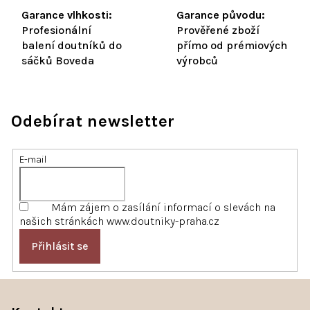
Garance vlhkosti:
Garance původu:
Profesionální
Prověřené zboží
balení doutníků do
přímo od prémiových
sáčků Boveda
výrobců
Odebírat newsletter
E-mail
Mám zájem o zasílání informací o slevách na
našich stránkách www.doutniky-praha.cz
Přihlásit se
Z
á