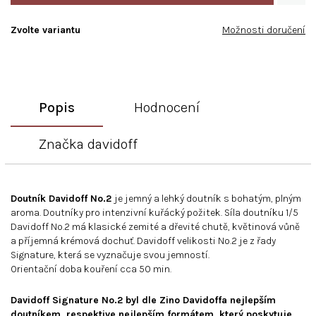
Zvolte variantu
Možnosti doručení
Popis
Hodnocení
Značka
davidoff
Doutník Davidoff No.2
je
jemný a lehký doutník s bohatým, plným
aroma. Doutníky pro intenzivní kuřácký požitek. Síla doutníku 1/5
Davidoff No.2 má klasické zemité a dřevité chutě, květinová vůně
a příjemná krémová dochuť. Davidoff velikosti No.2 je z řady
Signature, která se vyznačuje svou jemností.
Orientační doba kouření cca 50 min.
Davidoff Signature No.2 byl dle Zino Davidoffa nejlepším
doutníkem, respektive nejlepším formátem, který poskytuje