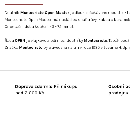
Doutník
Montecristo Open Master
je dlouze očekávané robusto, kt
Montecristo Open Master má nasládlou chuť trávy, kakaa a karamelu
Orientační doba kouření 45 - 75 minut.
Řada
OPEN
je vlajkovou lodí mezi doutníky
Montecristo
. Tabák použ
Značka
Montecristo
byla uvedena na trh v roce 1935 v továrně H. U
Doprava zdarma:
Při nákupu
Osobní od
nad 2 000 Kč
prodejnu 