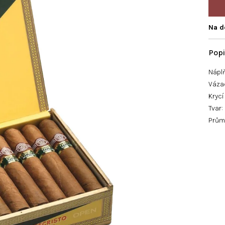
Na d
Nápl
Vázac
Krycí
Tvar
Průmě