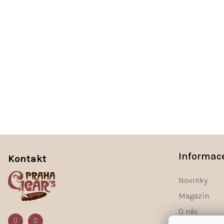
Z
á
Informac
Kontakt
p
a
Novinky
t
Magazín
í
O nás