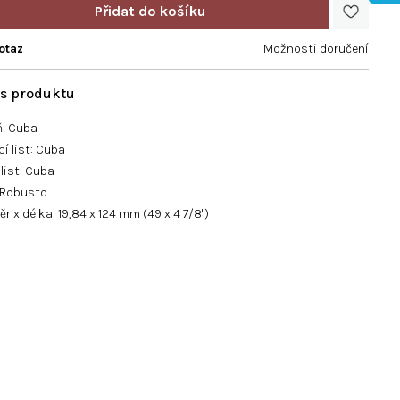
otaz
Možnosti doručení
ň: Cuba
í list: Cuba
 list: Cuba
: Robusto
r x délka: 19,84 x 124 mm (49 x 4 7/8")