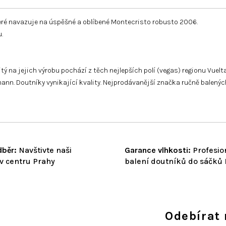
eré navazuje na úspěšné a oblíbené Montecristo robusto 2006.
.
itý na jejich výrobu pochází z těch nejlepších polí (vegas) regionu Vuelt
pmann. Doutníky vynikající kvality. Nejprodávanější značka ručně balen
běr:
Navštivte naši
Garance vlhkosti:
Profesio
v centru Prahy
balení doutníků do sáčků
Odebírat 