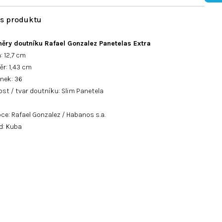
ěry doutníku Rafael Gonzalez Panetelas Extra
: 12,7 cm
r: 1,43 cm
nek: 36
ost / tvar doutníku: Slim Panetela
ce: Rafael Gonzalez / Habanos s.a.
d: Kuba