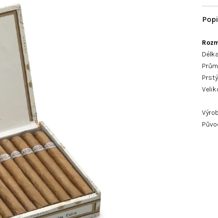
Rozm
Délka
Průmě
Prstý
Velik
Výrob
Půvo