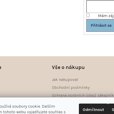
Mám záje
Přihlásit se
e
Vše o nákupu
Jak nakupovat
Obchodní podmínky
Ochrana osobních údajů zákazník
Reklamace
oužívá soubory cookie. Dalším
Odmítnout
S
Odstoupení od smlouvy - formulá
 tohoto webu vyjadřujete souhlas s