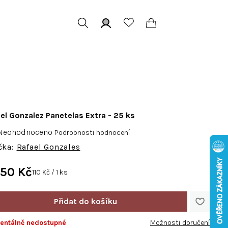
Hledat
Přihlášení
Nákupní
košík
el Gonzalez Panetelas Extra - 25 ks
růměrné
Neohodnoceno
Podrobnosti hodnocení
odnocení
Rafael Gonzales
roduktu
e
750 Kč
Měrná
110 Kč / 1 ks
,0
cena:
vězdiček.
ntálně nedostupné
Možnosti doručení