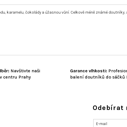
edu, karamelu,
čokolády a úžasnou vůní
. Celkově méně známé doutníky, a
běr:
Navštivte naši
Garance vlhkosti:
Profesio
v centru Prahy
balení doutníků do sáčků
Odebírat 
E-mail