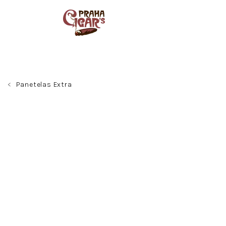
Přejít
na
obsah
Panetelas Extra