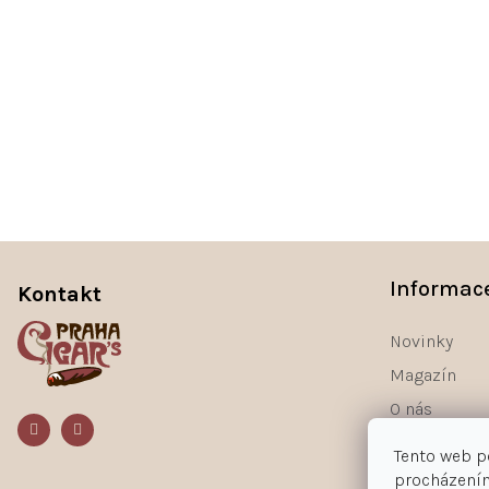
Z
á
Informac
Kontakt
p
a
Novinky
t
Magazín
í
O nás
Kontakty
Tento web p
procházením