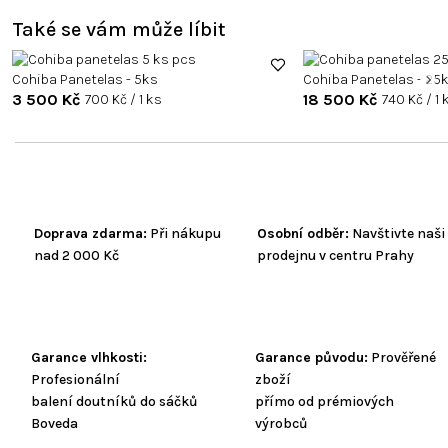
Také se vám může líbit
Cohiba Panetelas - 5ks
Cohiba Panetelas - 25
3 500 Kč
Měrná
18 500 Kč
Měrná
700 Kč / 1 ks
740 Kč / 1 
cena:
cena:
Doprava zdarma:
Při nákupu
Osobní odběr:
Navštivte naši
nad 2 000 Kč
prodejnu v centru Prahy
Garance vlhkosti:
Garance původu:
Prověřené
Profesionální
zboží
balení doutníků do sáčků
přímo od prémiových
Boveda
výrobců