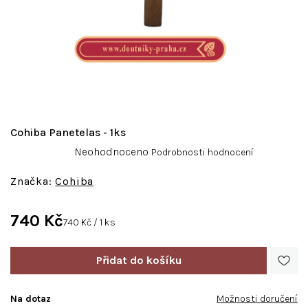
Cohiba Panetelas - 1ks
Průměrné
Neohodnoceno
Podrobnosti hodnocení
hodnocení
produktu
Cohiba
je
0,0
740 Kč
z
Měrná
740 Kč / 1 ks
5
cena:
hvězdiček.
Na dotaz
Možnosti doručení