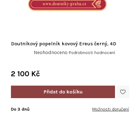
Doutníkový popelník kovový Ereus černý, 4D
Průměrné
Neohodnoceno
Podrobnosti hodnocení
hodnocení
produktu
je
2 100 Kč
0,0
Měrná
z
cena:
5
hvězdiček.
Do 3 dnů
Možnosti doručení