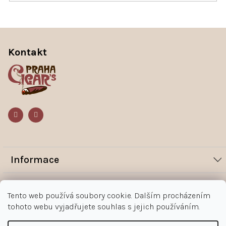
Z
á
Kontakt
p
a
t
í
Informace
Novinky
Vše o nákupu
Tento web používá soubory cookie. Dalším procházením
Magazín
tohoto webu vyjadřujete souhlas s jejich používáním.
Jak nakupovat
Kontakt
O nás
Obchodní podmínky