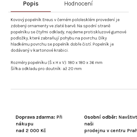
Popis
Hodnocení
Kovový popelník Ereus v černém pololesklém provedení je
zdobený ornamenty ve zlaté barvě. Na spodní straně
popelníku se čtyřmi odklady, najdeme protiskluzové gumové
podložky, které zabraňují pohybu na povrchu. Díky
hladkému povrchu se popelník dobře čistí. Popelník je
dodávaný v kartonové krabici.
Rozměry popelníku (Š x H x V): 180 x 180 x 36 mm
Šířka odkladu pro doutník: až 20 mm
Doprava zdarma:
Při
Osobní odběr:
Navštiv
nákupu
naši
nad 2 000 Kč
prodejnu v centru Pra