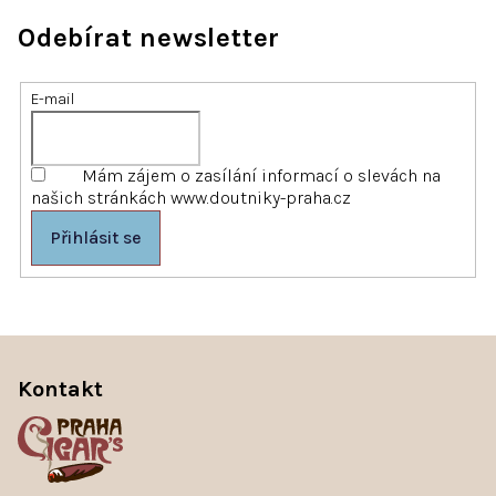
Odebírat newsletter
E-mail
Mám zájem o zasílání informací o slevách na
našich stránkách www.doutniky-praha.cz
Přihlásit se
Z
á
Kontakt
p
a
t
í