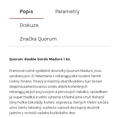
Popis
Parametry
Diskuze
Značka
Quorum
Quorum double Gordo Maduro 1 ks
Prémiové ručně vyráběné doutníky Quorum Maduro jsou
vyrobeny pro JC Newmana v nikaragujské tovární farmě
rodiny Torano. Tmavý a mastný obal Ekvádoru Sun Grown
obepíná patentovanou směs dobře kořeněných
nikaragujských pojivových a plnivových tabáků, výsledkem
je super hladká a velmi výrazná středně plná chuť. Bohaté
tóny hořké čokolády, koření, espressa, černých třešní a kůže
učiní tento lahodný, a přesto cenově dostupný doutník
jedním z vrcholů vašeho kuřáckého dne.