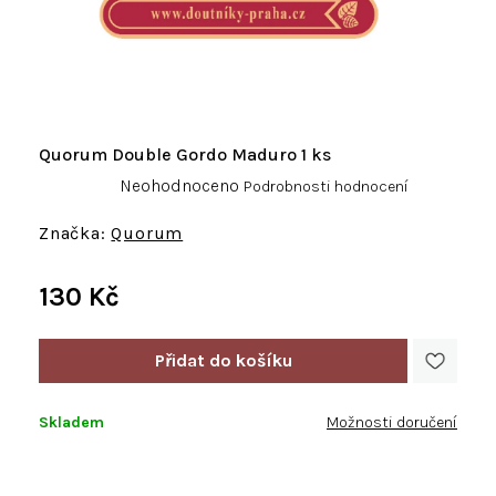
Quorum Double Gordo Maduro 1 ks
Průměrné
Neohodnoceno
Podrobnosti hodnocení
hodnocení
produktu
Quorum
je
0,0
130 Kč
z
5
Měrná
hvězdiček.
cena:
Skladem
Možnosti doručení