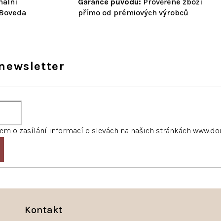
nální
Garance původu:
Prověřené zboží
 Boveda
přímo od prémiových výrobců
newsletter
m o zasílání informací o slevách na našich stránkách www.do
Kontakt