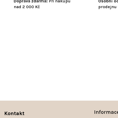
Doprava zdarma:
Při nákupu
Osobní od
nad 2 000 Kč
prodejnu 
Z
á
Informac
Kontakt
p