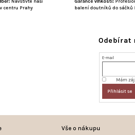
běr:
Navštivte naši
Garance vlhkosti:
Profesio
v centru Prahy
balení doutníků do sáčků
Odebírat 
E-mail
Mám záje
Přihlásit se
e
Vše o nákupu