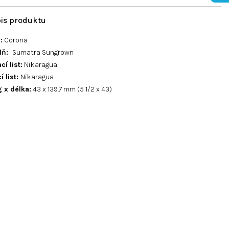
:
Corona
lň:
Sumatra Sungrown
cí list:
Nikaragua
í list:
Nikaragua
g x délka:
43 x 139.7 mm (5 1/2 x 43)