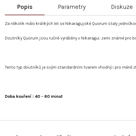
Popis
Parametry
Diskuze
Za několik málo krátkých let se Nikaragujské Quorum staly jedničko
Doutníky Quorum jsou ručně vyráběny v Nikaragui, zemi známé pro boh
Tento typ doutníků je svým standardním tvarem vhodný i pro méně zk
Doba kouření : 40 - 60 minut