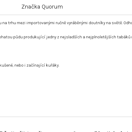
Značka
Quorum
u na trhu mezi importovanými ručně vyráběnými doutníky na světě. Odh
atou půdu produkující jedny z nejsladších a nejplnoletějších tabáků na 
ušené, nebo i začínající kuřáky.