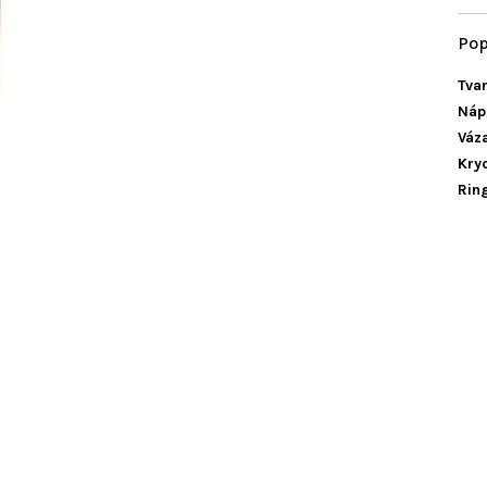
Tvar
Náp
Váza
Kryc
Rin