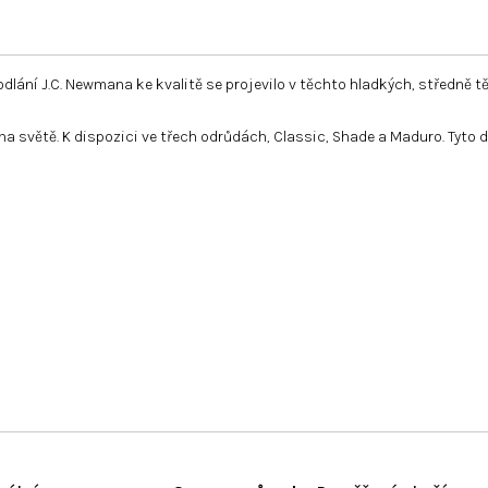
odlání J.C. Newmana ke kvalitě se projevilo v těchto hladkých, střed
světě. K dispozici ve třech odrůdách, Classic, Shade a Maduro. Tyto do