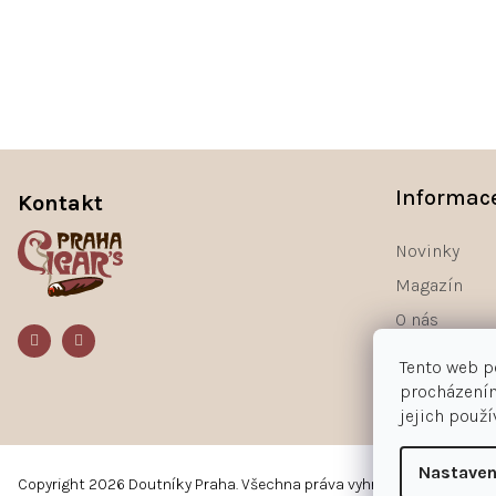
Z
á
Informac
Kontakt
p
a
Novinky
t
Magazín
í
O nás
Kontakty
Tento web p
procházením
jejich použ
Nastaven
Copyright 2026
Doutníky Praha
. Všechna práva vyhrazena.
Upravit n