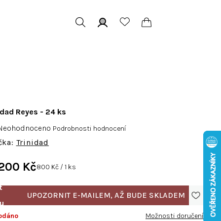
Hledat
Přihlášení
Nákupní
košík
idad Reyes - 24 ks
růměrné
Neohodnoceno
Podrobnosti hodnocení
odnocení
Trinidad
roduktu
e
 200 Kč
Měrná
800 Kč / 1 ks
,0
cena:
vězdiček.
odáno
Možnosti doručení