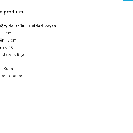
ěry doutníku Trinidad Reyes
: 11 cm
r: 1,6 cm
ýnek: 40
ost/tvar: Reyes
d: Kuba
ce: Habanos s.a.