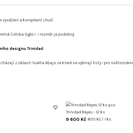
 vyvážení a komplexní chutí.
íná Cohiba Siglo I. i rozměr je podobný.
lního designu Trinidad
cházejí z oblasti Vuelta Abajo ze které se vybírají listy i pro světozn
Trinidad Reyes - 12 ks
9 600 Kč
Měrná
800 Kč / 1 ks
cena: