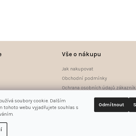
e
Vše o nákupu
Jak nakupovat
Obchodní podmínky
Ochrana osobních údajů zákazník
Reklamace
oužívá soubory cookie. Dalším
Odmítnout
S
Odstoupení od smlouvy - formulá
 tohoto webu vyjadřujete souhlas s
íváním.
í
astavení cookies