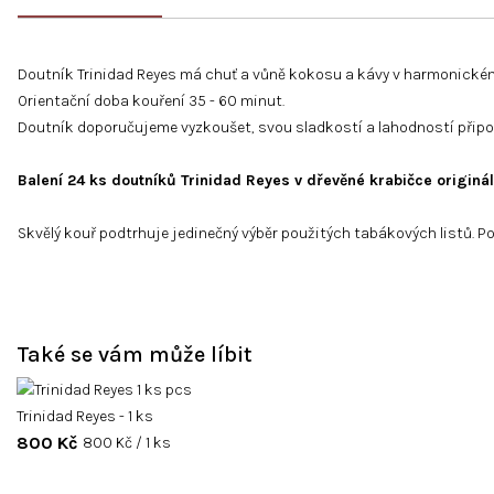
Doutník Trinidad Reyes má chuť a vůně kokosu a kávy v harmonickém
Orientační doba kouření 35 - 60 minut.
Doutník doporučujeme vyzkoušet, svou sladkostí a lahodností připom
Balení 24 ks doutníků Trinidad Reyes v dřevěné krabičce originá
Skvělý kouř podtrhuje jedinečný výběr použitých tabákových listů. Po
Také se vám může líbit
Trinidad Reyes - 1 ks
800 Kč
Měrná
800 Kč / 1 ks
cena: