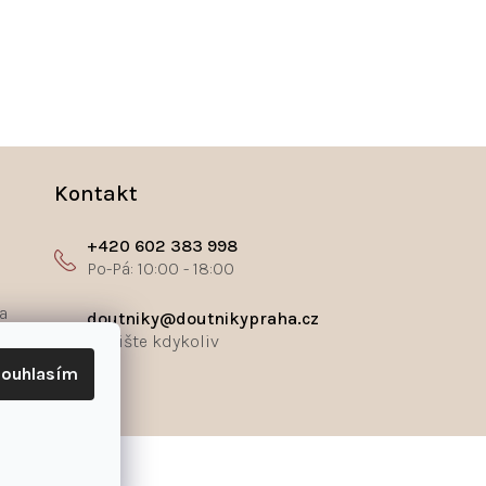
Kontakt
+420 602 383 998
a
doutniky@doutnikypraha.cz
ouhlasím
ř