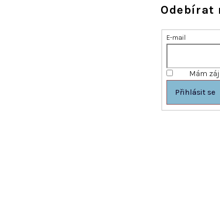
Odebírat 
E-mail
Mám záje
Přihlásit se