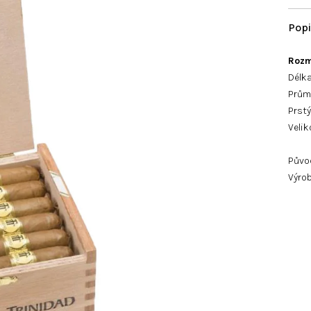
Rozm
Délka
Průmě
Prst
Velik
Půvo
Výrob