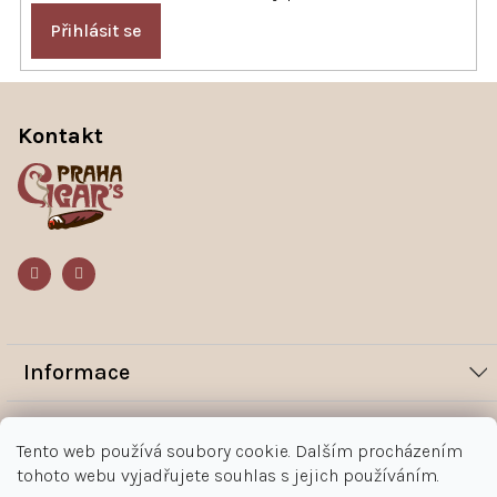
Přihlásit se
Z
á
p
Kontakt
a
t
í
Informace
Novinky
Vše o nákupu
Tento web používá soubory cookie. Dalším procházením
Magazín
tohoto webu vyjadřujete souhlas s jejich používáním.
Jak nakupovat
Kontakt
O nás