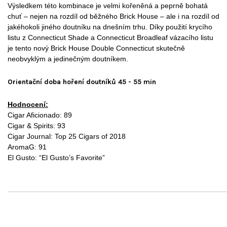
Výsledkem této kombinace je velmi kořeněná a peprně bohatá
chuť – nejen na rozdíl od běžného Brick House – ale i na rozdíl od
jakéhokoli jiného doutníku na dnešním trhu. Díky použití krycího
listu z Connecticut Shade a Connecticut Broadleaf vázacího listu
je tento nový Brick House Double Connecticut skutečně
neobvyklým a jedinečným doutníkem.
Orientační doba ho
ření doutníků
45 - 55 min
Hodnocení:
Cigar Aficionado: 89
Cigar & Spirits: 93
Cigar Journal: Top 25 Cigars of 2018
AromaG: 91
El Gusto: “El Gusto’s Favorite”