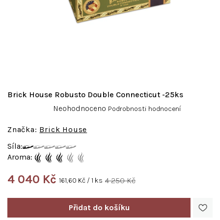
Brick House Robusto Double Connecticut -25ks
Průměrné
Neohodnoceno
Podrobnosti hodnocení
hodnocení
produktu
Brick House
je
Síla:
0,0
Aroma:
z
5
4 040 Kč
hvězdiček.
Měrná
4 250 Kč
161,60 Kč / 1 ks
cena: