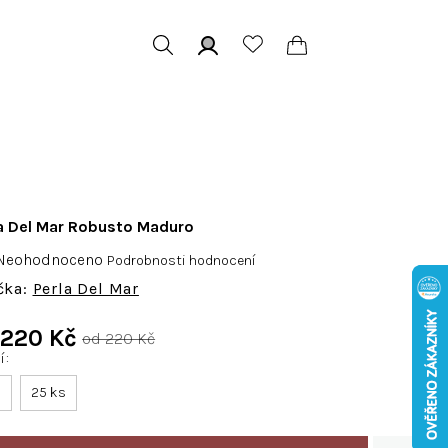
Hledat
Přihlášení
Nákupní
košík
a Del Mar Robusto Maduro
růměrné
Neohodnoceno
Podrobnosti hodnocení
odnocení
Perla Del Mar
roduktu
e
d
220 Kč
od 220 Kč
,0
ní
Měrná
cena:
s
25 ks
vězdiček.