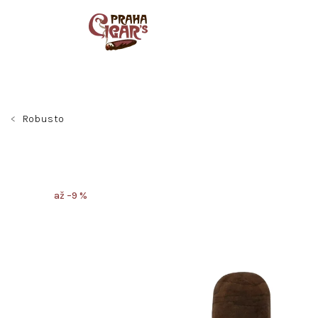
Přejít
na
obsah
Robusto
až –9 %