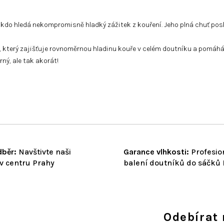
 kdo hledá nekompromisně hladký zážitek z kouření. Jeho plná chuť posk
 který zajišťuje rovnoměrnou hladinu kouře v celém doutníku a pomáhá za
írný, ale tak akorát!
běr:
Navštivte naši
Garance vlhkosti:
Profesio
v centru Prahy
balení doutníků do sáčků
Odebírat 