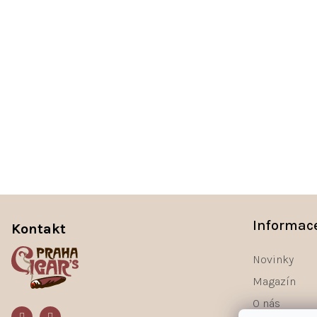
Z
á
Informac
Kontakt
p
a
Novinky
t
Magazín
í
O nás