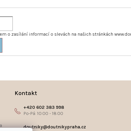
m o zasílání informací o slevách na našich stránkách www.do
Kontakt
+420 602 383 998
a
doutniky@doutnikypraha.cz