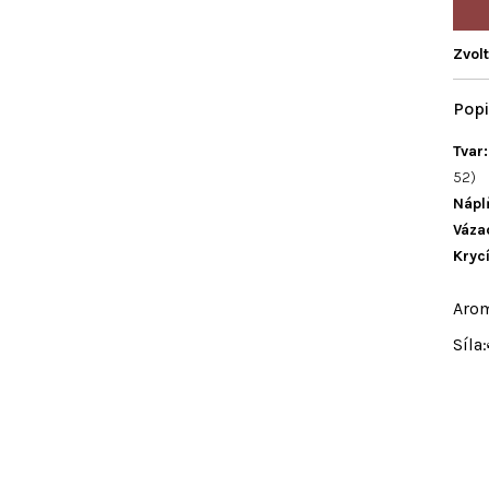
Zvol
Tvar:
52)
Nápl
Vázac
Krycí
Aro
Síla: