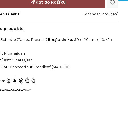
te variantu
Možnosti doručení
Robusto (Tampa Pressed)
Ring x délka:
50 x 120 mm (4 3/4″ x
ň:
Nicaraguan
í list:
Nicaraguan
 list:
Connecticut Broadleaf (MADURO)
ma: