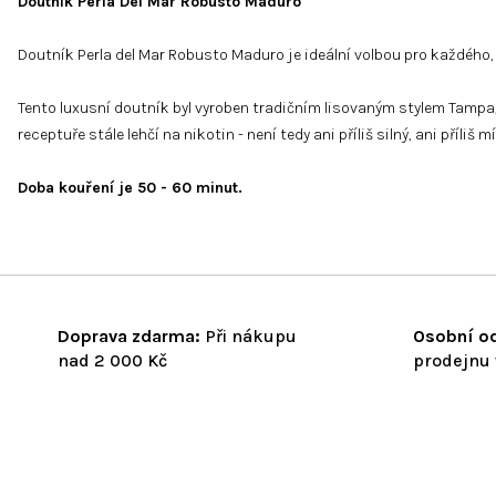
Doutník Perla Del Mar Robusto Maduro
Doutník Perla del Mar Robusto Maduro je ideální volbou pro každého,
Tento luxusní doutník byl vyroben tradičním lisovaným stylem Tampa,
receptuře stále lehčí na nikotin - není tedy ani příliš silný, ani příliš m
Doba kouření je 50 - 60 minut.
Doprava zdarma:
Při nákupu
Osobní od
nad 2 000 Kč
prodejnu 