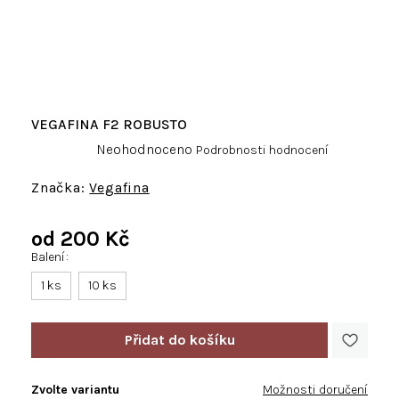
VEGAFINA F2 ROBUSTO
Průměrné
Neohodnoceno
Podrobnosti hodnocení
hodnocení
produktu
Vegafina
je
0,0
od
200 Kč
z
5
Balení
Měrná
hvězdiček.
cena:
1 ks
10 ks
Zvolte variantu
Možnosti doručení