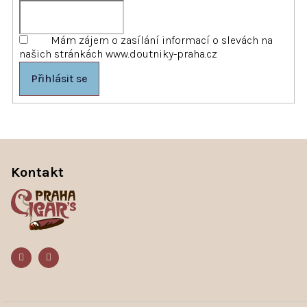
Mám zájem o zasílání informací o slevách na
našich stránkách www.doutniky-praha.cz
Přihlásit se
Z
á
Kontakt
p
a
t
í