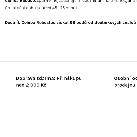
Cohiba Robustos
patří k nejžádanějším doutníkům na trhu. Elegantní
Orientační doba kouření 45 - 75 minut.
Doutník Cohiba Robustos získal 98 bodů od doutníkových znalců
Doprava zdarma:
Při nákupu
Osobní od
nad 2 000 Kč
prodejnu 