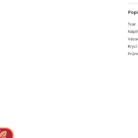
Tvar
Nápl
Vázac
Krycí
Průmě