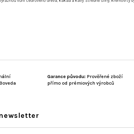
aznou vůni cedrového dřeva, kakaa a kávy. Středně silný, krémovitý dým,
nální
Garance původu:
Prověřené zboží
 Boveda
přímo od prémiových výrobců
newsletter