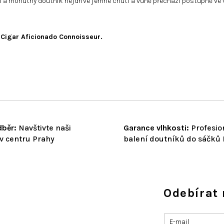
 a mohutný doutník nejdříve jemné chuti a vůně přechází postupně ve výr
 Cigar Aficionado Connoisseur.
běr:
Navštivte naši
Garance vlhkosti:
Profesio
v centru Prahy
balení doutníků do sáčků
Odebírat 
E-mail