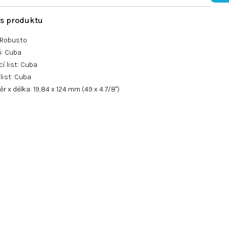
: Robusto
ň: Cuba
í list: Cuba
 list: Cuba
r x délka: 19,84 x 124 mm (49 x 4 7/8")