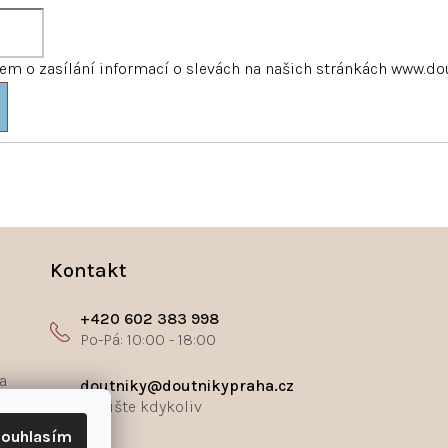
m o zasílání informací o slevách na našich stránkách www.do
Kontakt
+420 602 383 998
a
doutniky@doutnikypraha.cz
ouhlasím
ř