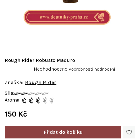
Rough Rider Robusto Maduro
Průměrné
Neohodnoceno
Podrobnosti hodnocení
hodnocení
produktu
Rough Rider
je
Síla:
0,0
Aroma:
z
5
150 Kč
hvězdiček.
Měrná
cena: