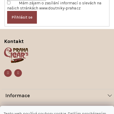
Mám zájem o zasílání informací o slevách na
našich stránkách www.doutniky-praha.cz
Přihlásit se
Z
á
Kontakt
p
a
t
í
Informace
Novinky
Vše o nákupu
Tento web používá soubory cookie. Dalším procházením