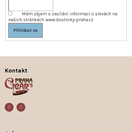
Mám zájem o zasílání informací o slevách na
našich stránkách www.doutniky-praha.cz
Přihlásit se
Z
á
Kontakt
p
a
t
í