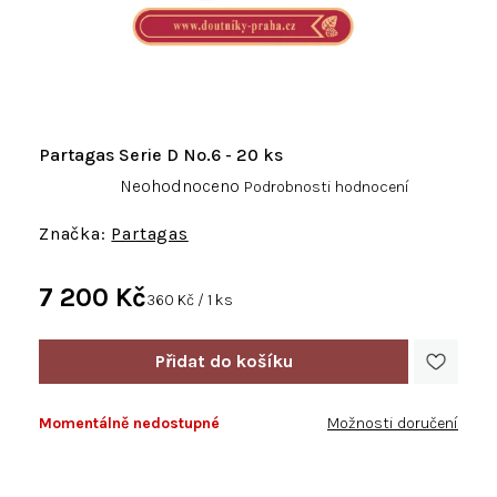
Partagas Serie D No.6 - 20 ks
Průměrné
Neohodnoceno
Podrobnosti hodnocení
hodnocení
produktu
Partagas
je
0,0
7 200 Kč
z
Měrná
360 Kč / 1 ks
5
cena:
hvězdiček.
Momentálně nedostupné
Možnosti doručení