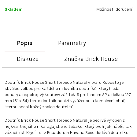
Skladem
Možnosti doručení
Popis
Parametry
Diskuze
Značka
Brick House
Doutník Brick House Short Torpedo Natural v tvaru Robusto je
skvělou volbou pro každého milovníka doutníků, který hledá
bohatý a uspokojivý kouřový zážitek. S prstencem 52 a délkou 127
mm (5″ x 54) tento doutník nabízí vyváženou a komplexní chuť,
kterou ocení každý znalec doutníků.
Doutník Brick House Short Torpedo Natural je pečlivě vyroben z
nejkvalitnějšího nikaragujského tabáku, který tvoří jak náplň, tak
vázací list. Krycí list z Ecuadorian Havana Seed dodává doutníku