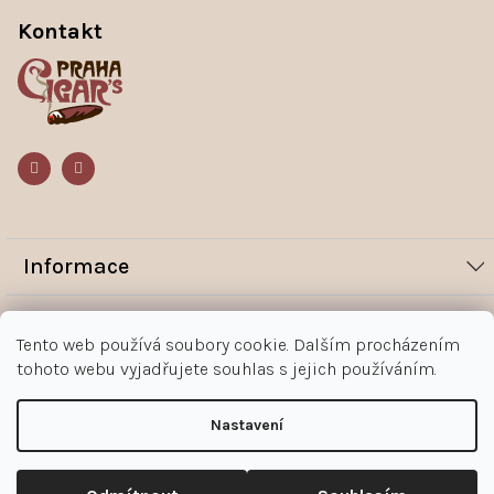
á
p
Kontakt
a
t
í
Informace
Novinky
Vše o nákupu
Tento web používá soubory cookie. Dalším procházením
Magazín
tohoto webu vyjadřujete souhlas s jejich používáním.
Jak nakupovat
Kontakt
O nás
Obchodní podmínky
Kontakty
Nastavení
+420 602 383 998
Ochrana osobních údajů zákazníka
Copyright 2026
Doutníky Praha
. Všechna práva vyhrazena.
Upravit nastavení cookies
Reklamace