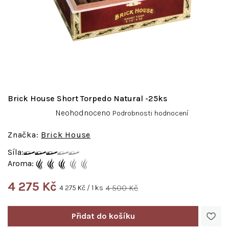
Brick House Short Torpedo Natural -25ks
Průměrné
Neohodnoceno
Podrobnosti hodnocení
hodnocení
produktu
Brick House
je
Síla:
0,0
Aroma:
z
5
4 275 Kč
hvězdiček.
Měrná
4 500 Kč
4 275 Kč / 1 ks
cena: