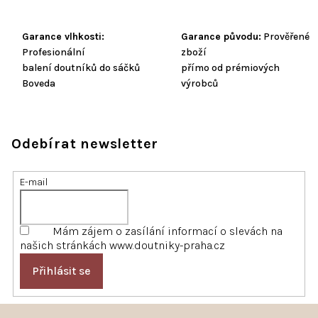
Garance vlhkosti:
Garance původu:
Prověřené
Profesionální
zboží
balení doutníků do sáčků
přímo od prémiových
Boveda
výrobců
Odebírat newsletter
E-mail
Mám zájem o zasílání informací o slevách na
našich stránkách www.doutniky-praha.cz
Přihlásit se
Z