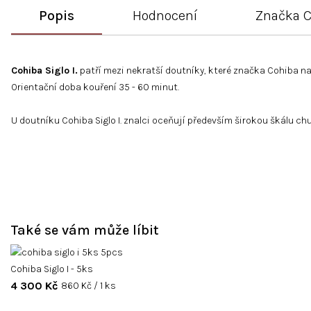
Popis
Hodnocení
Značka
C
Cohiba Siglo I.
patří mezi nekratší doutníky, které značka Cohiba na
Orientační doba kouření 35 - 60 minut.
U doutníku Cohiba Siglo I. znalci oceňují především širokou škálu ch
Také se vám může líbit
Cohiba Siglo I - 5ks
4 300 Kč
Měrná
860 Kč / 1 ks
cena: