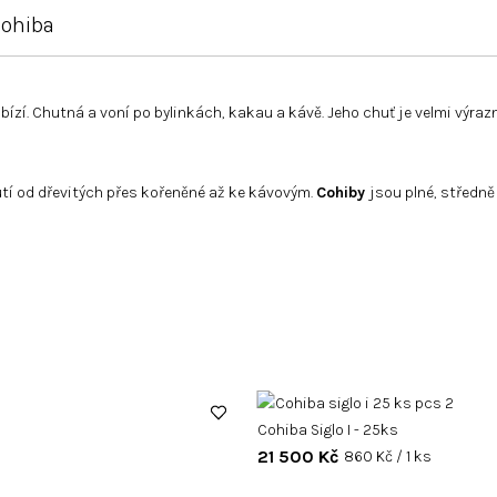
ohiba
bízí. Chutná a voní po bylinkách, kakau a kávě. Jeho chuť je velmi výraz
utí od dřevitých přes kořeněné až ke kávovým.
Cohiby
jsou plné, středně
Cohiba Siglo I - 25ks
21 500 Kč
Měrná
860 Kč / 1 ks
cena: