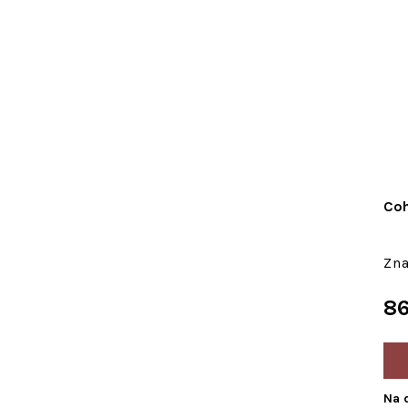
Coh
86
Na 