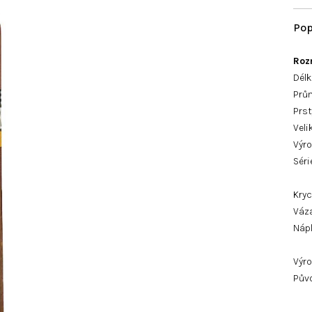
Roz
Délk
Prům
Prst
Veli
Výro
Séri
Kryc
Váza
Nápl
Výro
Pův