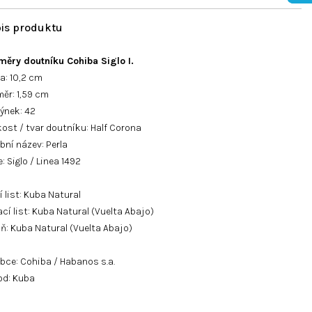
měry doutníku Cohiba Siglo I.
a: 10,2 cm
ěr: 1,59 cm
ýnek: 42
kost / tvar doutníku: Half Corona
bní název: Perla
e: Siglo / Linea 1492
í list: Kuba Natural
cí list: Kuba Natural (Vuelta Abajo)
ň: Kuba Natural (Vuelta Abajo)
bce: Cohiba / Habanos s.a.
od: Kuba