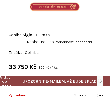
Cohiba Siglo III - 25ks
Průměrné
Neohodnoceno
Podrobnosti hodnocení
hodnocení
produktu
Cohiba
je
0,0
33 750 Kč
z
Měrná
1 350 Kč / 1 ks
5
cena:
hvězdiček.
Vyprodáno
Možnosti doručení