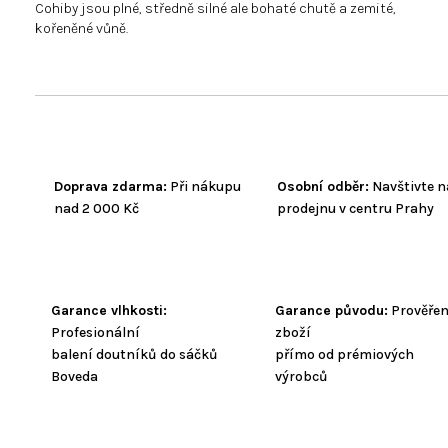
Cohiby jsou plné, středně silné ale bohaté chutě a zemité,
kořeněné vůně.
Doprava zdarma:
Při nákupu
Osobní odběr:
Navštivte n
nad 2 000 Kč
prodejnu v centru Prahy
Garance vlhkosti:
Garance původu:
Prověře
Profesionální
zboží
balení doutníků do sáčků
přímo od prémiových
Boveda
výrobců