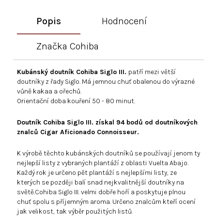
Popis
Hodnocení
Značka
Cohiba
Kubánský doutník Cohiba Siglo III.
patří mezi větší
doutníky z řady Siglo. Má jemnou chuť obalenou do výrazné
vůně kakaa a ořechů.
Orientační doba kouření 50 - 80 minut.
Doutník Cohiba Siglo III. získal 94 bodů od doutníkových
znalců Cigar Aficionado Connoisseur.
K výrobě těchto kubánských doutníků se používají jenom ty
nejlepší listy z vybraných plantáží z oblasti Vuelta Abajo.
Každý rok je určeno pět plantáží s nejlepšími listy, ze
kterých se později balí snad nejkvalitnější doutníky na
světě.Cohiba Siglo III. velmi dobře hoří a poskytuje plnou
chuť spolu s příjemným aroma. Určeno znalcům kteří ocení
jak velikost, tak výběr použitých listů.