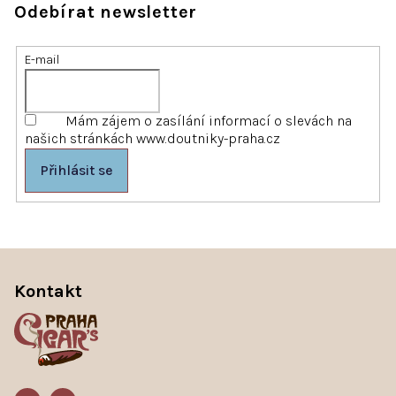
Odebírat newsletter
E-mail
Mám zájem o zasílání informací o slevách na
našich stránkách www.doutniky-praha.cz
Přihlásit se
Z
á
p
Kontakt
a
t
í