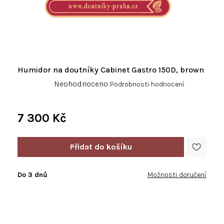
Humidor na doutníky Cabinet Gastro 150D, brown
Průměrné
Neohodnoceno
Podrobnosti hodnocení
hodnocení
produktu
je
7 300 Kč
0,0
Měrná
z
cena:
5
hvězdiček.
Do 3 dnů
Možnosti doručení