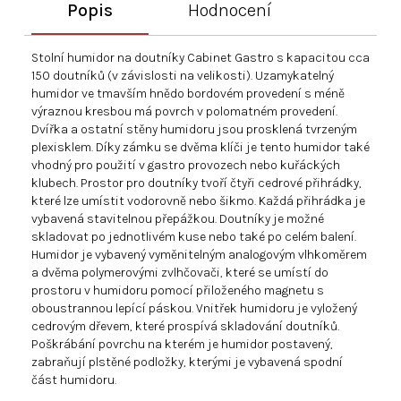
Popis
Hodnocení
Stolní humidor na doutníky Cabinet Gastro s kapacitou cca
150 doutníků (v závislosti na velikosti). Uzamykatelný
humidor ve tmavším hnědo bordovém provedení s méně
výraznou kresbou má povrch v polomatném provedení.
Dvířka a ostatní stěny humidoru jsou prosklená tvrzeným
plexisklem. Díky zámku se dvěma klíči je tento humidor také
vhodný pro použití v gastro provozech nebo kuřáckých
klubech. Prostor pro doutníky tvoří čtyři cedrové přihrádky,
které lze umístit vodorovně nebo šikmo. Každá přihrádka je
vybavená stavitelnou přepážkou. Doutníky je možné
skladovat po jednotlivém kuse nebo také po celém balení.
Humidor je vybavený vyměnitelným analogovým vlhkoměrem
a dvěma polymerovými zvlhčovači, které se umístí do
prostoru v humidoru pomocí přiloženého magnetu s
oboustrannou lepící páskou. Vnitřek humidoru je vyložený
cedrovým dřevem, které prospívá skladování doutníků.
Poškrábání povrchu na kterém je humidor postavený,
zabraňují plstěné podložky, kterými je vybavená spodní
část humidoru.