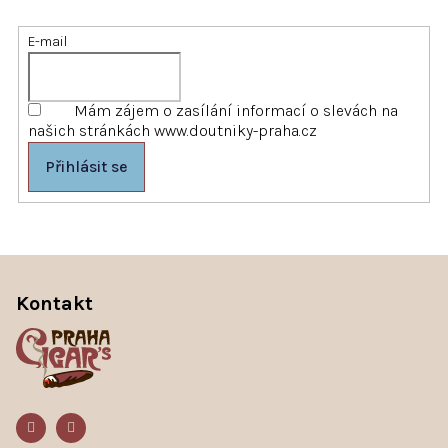
E-mail
Mám zájem o zasílání informací o slevách na
našich stránkách www.doutniky-praha.cz
Přihlásit se
Z
á
Kontakt
p
a
t
í