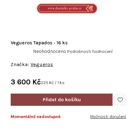
Vegueros Tapados - 16 ks
Průměrné
Neohodnoceno
Podrobnosti hodnocení
hodnocení
produktu
Vegueros
je
0,0
3 600 Kč
z
Měrná
225 Kč / 1 ks
5
cena:
hvězdiček.
Momentálně nedostupné
Možnosti doručení