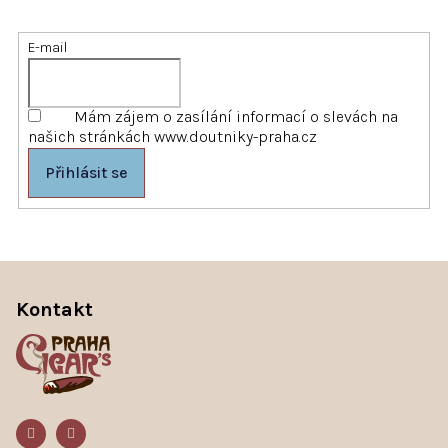
E-mail
Mám zájem o zasílání informací o slevách na
našich stránkách www.doutniky-praha.cz
Přihlásit se
Z
á
Kontakt
p
a
t
í