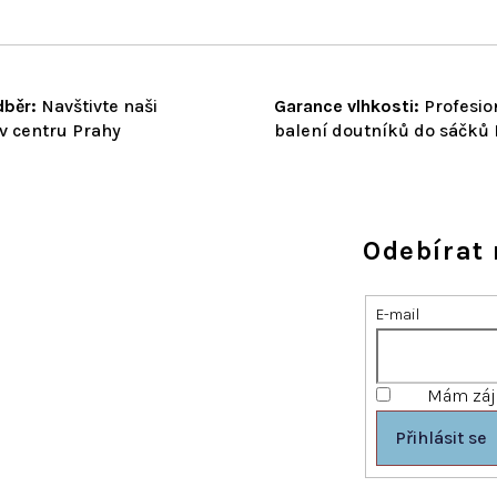
běr:
Navštivte naši
Garance vlhkosti:
Profesio
v centru Prahy
balení doutníků do sáčků
Odebírat 
E-mail
Mám záje
Přihlásit se