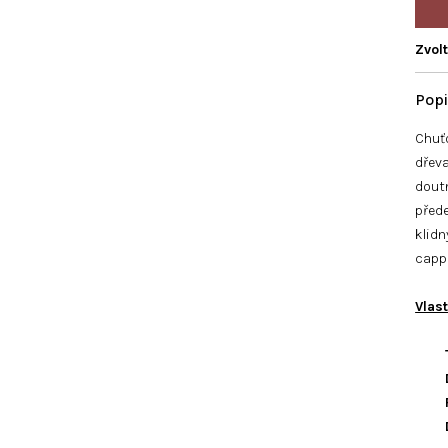
Zvol
Chuť
dřev
dout
přede
klidn
capp
Vlas