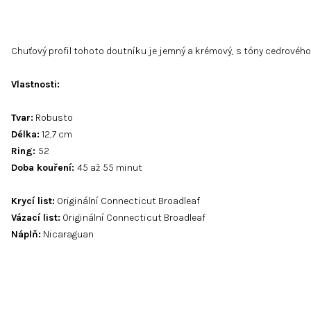
Chuťový profil tohoto doutníku je jemný a krémový, s tóny cedrového 
Vlastnosti
:
Tvar:
Robusto
Délka:
12,7
cm
Ring:
52
Doba kouření:
45
až 55 minut
Krycí list:
Originální Connecticut Broadleaf
Vázací list:
Originální Connecticut Broadleaf
Náplň:
Nicaraguan