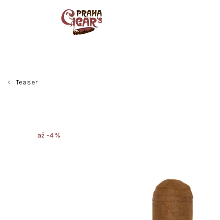
Přejít
na
obsah
Teaser
až –4 %