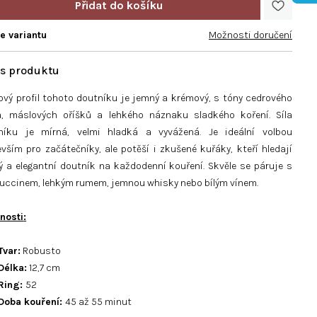
te variantu
Možnosti doručení
ový profil tohoto doutníku je jemný a krémový, s tóny cedrového
a, máslových oříšků a lehkého náznaku sladkého koření. Síla
níku je mírná, velmi hladká a vyvážená. Je ideální volbou
vším pro začátečníky, ale potěší i zkušené kuřáky, kteří hledají
ý a elegantní doutník na každodenní kouření. Skvěle se páruje s
uccinem, lehkým rumem, jemnou whisky nebo bílým vínem.
tnosti
:
Tvar:
Robusto
Délka:
12,7
cm
Ring:
52
Doba kouření:
45
až 55 minut