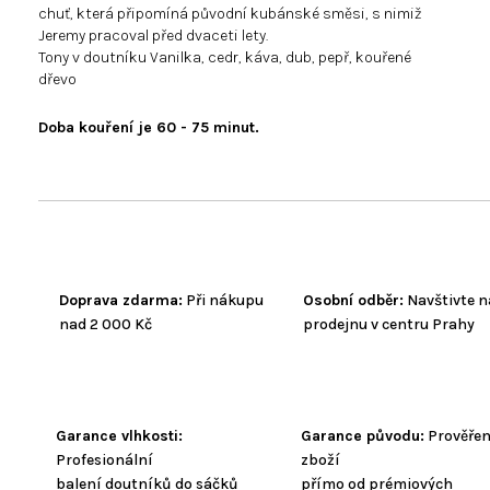
chuť, která připomíná původní kubánské směsi, s nimiž
Jeremy pracoval před dvaceti lety.
Tony v doutníku Vanilka, cedr, káva, dub, pepř, kouřené
dřevo
Doba kouření je 60 - 75 minut.
Doprava zdarma:
Při nákupu
Osobní odběr:
Navštivte n
nad 2 000 Kč
prodejnu v centru Prahy
Garance vlhkosti:
Garance původu:
Prověře
Profesionální
zboží
balení doutníků do sáčků
přímo od prémiových