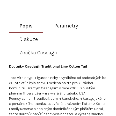
Popis
Parametry
Diskuze
Značka
Casdagli
Doutníky Casdagli Traditional Line Cotton Tail
Tato vitola typu Figurado nebyla vyráběna od padesátých let
20. století a byla znovu uvedena na trh pro kuřáckou
komunitu Jeremym Casdaglim v roce 2009. S hustým
plněním Tripa složeným z vyzrálého tabáku USA
Pennsylvanian Broadleaf, dominikánského, nikaragujského
a peruánského tabáku, uzavřeného vázacím listem z Kelner
Family Reserve a obaleným dominikánským pláštěm Cotui,
tento doutník nabízí neobvykle bohatou a výrazně sladkou