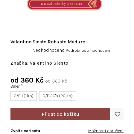
Valentino Siesto Robusto Maduro -
Průměrné
Neohodnoceno
Podrobnosti hodnocení
hodnocení
produktu
Valentino Siesto
je
0,0
od
360 Kč
z
od 360 Kč
5
Balení
Měrná
hvězdiček.
cena:
C/P 1 (1 ks)
C/P 20's (20 ks)
Zvolte variantu
Možnosti doručení