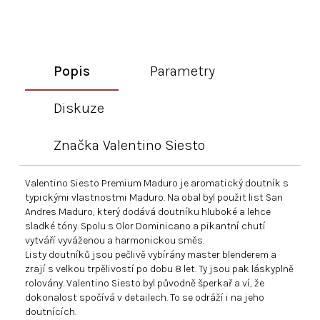
Popis
Parametry
Diskuze
Značka
Valentino Siesto
Valentino Siesto Premium Maduro je aromatický doutník s
typickými vlastnostmi Maduro. Na obal byl použit list San
Andres Maduro, který dodává doutníku hluboké a lehce
sladké tóny. Spolu s Olor Dominicano a pikantní chutí
vytváří vyváženou a harmonickou směs.
Listy doutníků jsou pečlivě vybírány master blenderem a
zrají s velkou trpělivostí po dobu 8 let. Ty jsou pak láskyplně
rolovány. Valentino Siesto byl původně šperkař a ví, že
dokonalost spočívá v detailech. To se odráží i na jeho
doutnících.