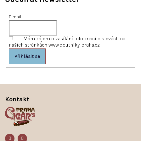
E-mail
Mám zájem o zasílání informací o slevách na
našich stránkách www.doutniky-praha.cz
Přihlásit se
Z
á
Kontakt
p
a
t
í