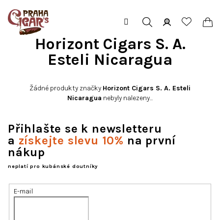
Přejít
na
obsah
Hledat
Přihlášení
Ná
Horizont Cigars S. A.
Esteli Nicaragua
koš
Žádné produkty značky
Horizont Cigars S. A. Esteli
Nicaragua
nebyly nalezeny...
Přihlašte se k newsletteru
a
získejte slevu 10%
na první
nákup
neplatí pro kubánské doutníky
E-mail