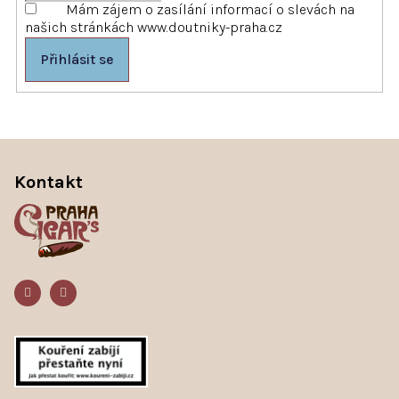
Mám zájem o zasílání informací o slevách na
našich stránkách www.doutniky-praha.cz
Přihlásit se
Z
á
Kontakt
p
a
t
í