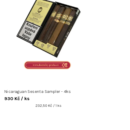
p
r
o
d
u
k
t
ů
Nicaraguan Sesenta Sampler - 4ks
930 Kč
/ ks
Měrná
232,50 Kč / 1 ks
cena: