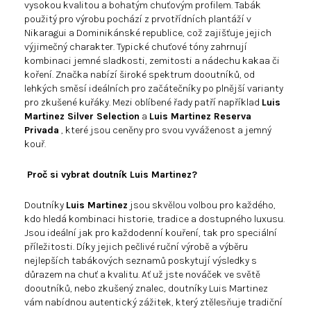
vysokou kvalitou a bohatým chuťovým profilem. Tabák
použitý pro výrobu pochází z prvotřídních plantáží v
Nikaragui a Dominikánské republice, což zajišťuje jejich
výjimečný charakter. Typické chuťové tóny zahrnují
kombinaci jemné sladkosti, zemitosti a nádechu kakaa či
koření. Značka nabízí široké spektrum dooutníků, od
lehkých směsí ideálních pro začátečníky po plnější varianty
pro zkušené kuřáky. Mezi oblíbené řady patří například
Luis
Martinez Silver Selection
a
Luis Martinez Reserva
Privada
, které jsou ceněny pro svou vyváženost a jemný
kouř.
Proč si vybrat doutník Luis Martinez?
Doutníky
Luis Martinez
jsou skvělou volbou pro každého,
kdo hledá kombinaci historie, tradice a dostupného luxusu.
Jsou ideální jak pro každodenní kouření, tak pro speciální
příležitosti. Díky jejich pečlivé ruční výrobě a výběru
nejlepších tabákových seznamů poskytují výsledky s
důrazem na chuť a kvalitu. Ať už jste nováček ve světě
dooutníků, nebo zkušený znalec, doutníky Luis Martinez
vám nabídnou autentický zážitek, který ztělesňuje tradiční