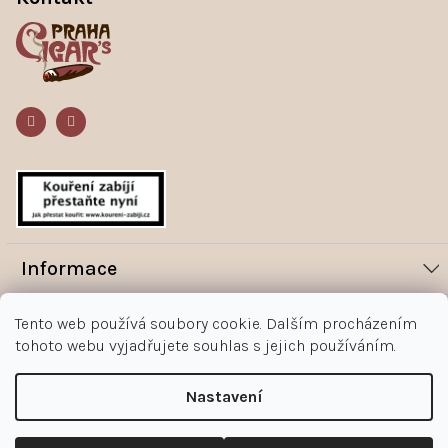
p
a
t
í
Informace
Novinky
Vše o nákupu
Tento web používá soubory cookie. Dalším procházením
Magazín
tohoto webu vyjadřujete souhlas s jejich používáním.
Jak nakupovat
Kontakt
O nás
Obchodní podmínky
Nastavení
Kontakty
+420 602 383 998
Ochrana osobních údajů zákazníka
Copyright 2026
Doutníky Praha
.
Upravit nastavení cookies