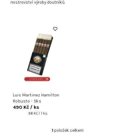
mistrovství výroby doutníků.
V
ý
p
i
s
p
r
o
d
u
k
Luis Martinez Hamilton
t
Robusto - 5ks
490 Kč
/ ks
ů
Měrná
98 Kč / 1 ks
cena:
1
položek celkem
O