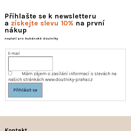
v
l
Přihlašte se k newsletteru
á
d
a
získejte slevu 10%
na první
a
nákup
c
í
neplatí pro kubánské doutníky
p
r
E-mail
v
k
y
v
Mám zájem o zasílání informací o slevách na
ý
našich stránkách www.doutniky-praha.cz
p
Přihlásit se
i
s
u
Z
á
Kontakt