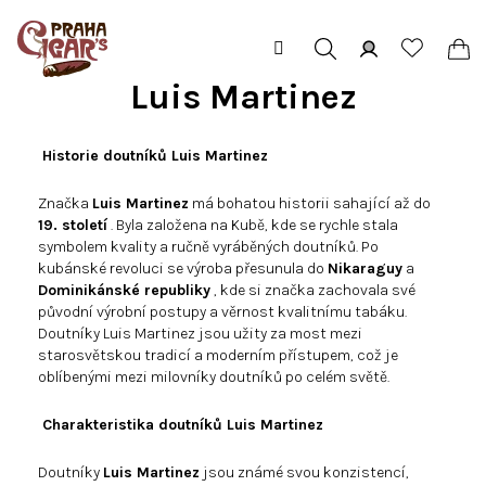
Přejít
na
obsah
Hledat
Přihlášení
Ná
Luis Martinez
koš
Historie doutníků Luis Martinez
Značka
Luis Martinez
má bohatou historii sahající až do
19. století
. Byla založena na Kubě, kde se rychle stala
symbolem kvality a ručně vyráběných doutníků. Po
kubánské revoluci se výroba přesunula do
Nikaraguy
a
Dominikánské republiky
, kde si značka zachovala své
původní výrobní postupy a věrnost kvalitnímu tabáku.
Doutníky Luis Martinez jsou užity za most mezi
starosvětskou tradicí a moderním přístupem, což je
oblíbenými mezi milovníky doutníků po celém světě.
Charakteristika doutníků Luis Martinez
Doutníky
Luis Martinez
jsou známé svou konzistencí,