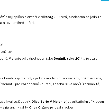
ází z nejlepších plantáží v
Nikaragui
, která je nalezena za jednu z
uť a rovnoměrné hoření.
ť.
 zážitek.
řechů.
Melanio
byl vyhodnocen jako
Doutník roku 2014
a je stále
liva kombinují metody výroby s moderními inovacemi, což znamená,
ší variantu pro každodenní kouření, značka Oliva nabízí rozmanité,
uť a kvalitu. Doutník
Oliva Serie V Melanio
je vynikajícím příkladem
 s garancí kvality,
Oliva Cigars
je ideální volba.