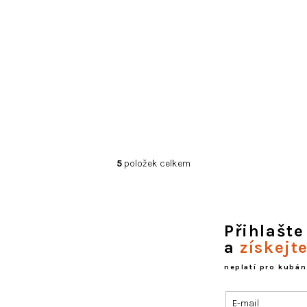
5
položek celkem
O
v
l
á
d
Přihlašte
a
a
získejt
c
í
neplatí pro kubán
p
r
E-mail
v