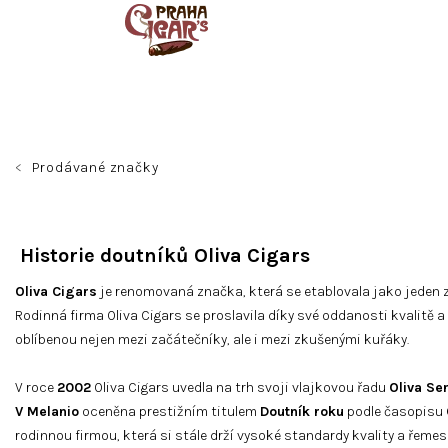
Přejít
na
obsah
Prodávané značky
Historie doutníků Oliva Cigars
Oliva Cigars
je renomovaná značka, která se etablovala jako jeden z
Rodinná firma Oliva Cigars se proslavila díky své oddanosti kvalitě 
oblíbenou nejen mezi začátečníky, ale i mezi zkušenými kuřáky.
V roce
2002
Oliva Cigars uvedla na trh svoji vlajkovou řadu
Oliva Ser
V Melanio
oceněna prestižním titulem
Doutník roku
podle časopisu
rodinnou firmou, která si stále drží vysoké standardy kvality a řemesl