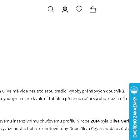
Hledat
Přihlášení
Nákupní
košík
 Oliva má více než stoletou tradici výroby prémiových doutníků.
 synonymem pro kvalitní tabák a přesnou ruční výrobu, což ji učinilo
y svému intenzivnímu chuťovému profilu. V roce
2014
byla
Oliva Serie
 vyváženost a bohaté chuťové tóny. Dnes Oliva Cigars nadále zůstává