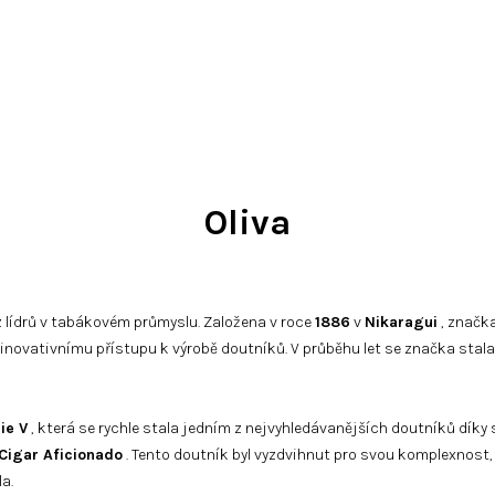
Oliva
 lídrů v tabákovém průmyslu. Založena v roce
1886
v
Nikaragui
, značka
a inovativnímu přístupu k výrobě doutníků. V průběhu let se značka stala
ie V
, která se rychle stala jedním z nejvyhledávanějších doutníků dík
Cigar Aficionado
. Tento doutník byl vyzdvihnut pro svou komplexnost,
a.