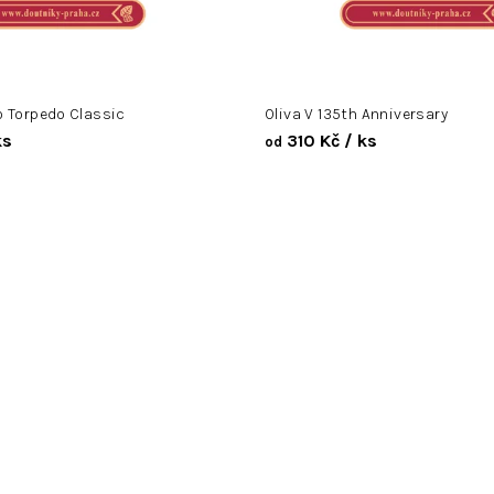
o Torpedo Classic
Oliva V 135th Anniversary
ks
310 Kč
/ ks
od