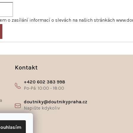
m o zasílání informací o slevách na našich stránkách www.do
Kontakt
+420 602 383 998
a
doutniky@doutnikypraha.cz
ř
ouhlasím