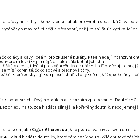
 chuťovými profily a konzistencí. Tabák pro výrobu doutníků Oliva poch
u vyráběny s maximální péčí a přesností, což jim zajišťuje vynikající ch
okolády a kávy, ideální pro zkušené kuřáky, kteří hledají intenzivní chu
odný pro milovníky jemnějších, ale stále bohatých chutí.
říšků a cedru, ideální pro začátečníky a kuřáky, kteří preferují jemnější
 se mísí kořenité, čokoládové a ořechové tóny.
abáků, které poskytují komplexní chuť s tóny koření, kůže, čokolády a o
tník s bohatým chuťovým profilem a precizním zpracováním. Doutníky O
. Bez ohledu na to, zda hledáte silnější a kořeněný doutník, nebo jemněj
 časopisech jako
Cigar Aficionado
, kde jsou chváleny za svou směr, ch
014
. Pokud hledáte doutníky, které vám nabídnou skvělé chuťové zážitky