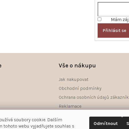
k
y
v
Mám záje
ý
p
Přihlásit se
i
s
u
e
Vše o nákupu
Jak nakupovat
Obchodní podmínky
Ochrana osobních údajů zákazník
Reklamace
Odstoupení od smlouvy - formulá
oužívá soubory cookie. Dalším
Odmítnout
S
 tohoto webu vyjadřujete souhlas s