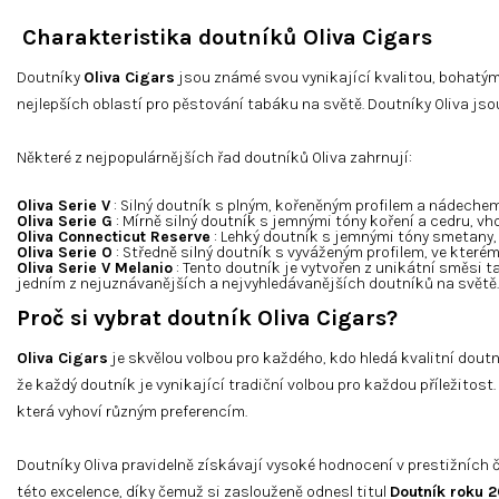
Charakteristika doutníků Oliva Cigars
Doutníky
Oliva Cigars
jsou známé svou vynikající kvalitou, bohatými
nejlepších oblastí pro pěstování tabáku na světě. Doutníky Oliva jso
Některé z nejpopulárnějších řad doutníků Oliva zahrnují:
Oliva Serie V
: Silný doutník s plným, kořeněným profilem a nádechem č
Oliva Serie G
: Mírně silný doutník s jemnými tóny koření a cedru, vh
Oliva Connecticut Reserve
: Lehký doutník s jemnými tóny smetany, o
Oliva Serie O
: Středně silný doutník s vyváženým profilem, ve kterém
Oliva Serie V Melanio
: Tento doutník je vytvořen z unikátní směsi t
jedním z nejuznávanějších a nejvyhledávanějších doutníků na světě.
Proč si vybrat doutník Oliva Cigars?
Oliva Cigars
je skvělou volbou pro každého, kdo hledá kvalitní dou
že každý doutník je vynikající tradiční volbou pro každou příležitost
která vyhoví různým preferencím.
Doutníky Oliva pravidelně získávají vysoké hodnocení v prestižních
této excelence, díky čemuž si zaslouženě odnesl titul
Doutník roku 2