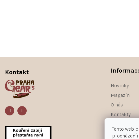
Z
á
Informac
Kontakt
p
a
Novinky
t
Magazín
í
O nás
Kontakty
Tento web p
procházením