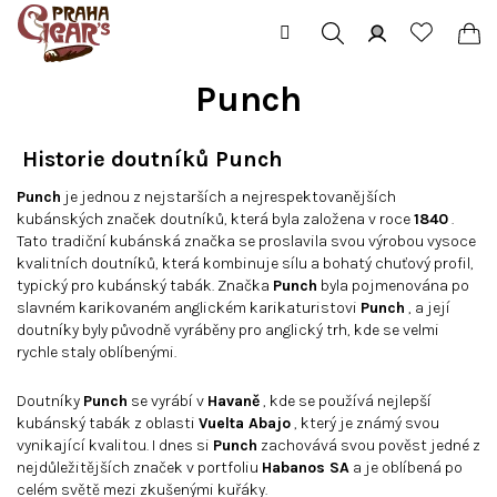
Přejít
na
obsah
Hledat
Přihlášení
Ná
Punch
koš
Historie doutníků Punch
Punch
je jednou z nejstarších a nejrespektovanějších
kubánských značek doutníků, která byla založena v roce
1840
.
Tato tradiční kubánská značka se proslavila svou výrobou vysoce
kvalitních doutníků, která kombinuje sílu a bohatý chuťový profil,
typický pro kubánský tabák. Značka
Punch
byla pojmenována po
slavném karikovaném anglickém karikaturistovi
Punch
, a její
doutníky byly původně vyráběny pro anglický trh, kde se velmi
rychle staly oblíbenými.
Doutníky
Punch
se vyrábí v
Havaně
, kde se používá nejlepší
kubánský tabák z oblasti
Vuelta Abajo
, který je známý svou
vynikající kvalitou. I dnes si
Punch
zachovává svou pověst jedné z
nejdůležitějších značek v portfoliu
Habanos SA
a je oblíbená po
celém světě mezi zkušenými kuřáky.