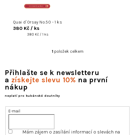
o
d
u
k
Quai d´Orsay No.50 - 1 ks
t
380 Kč
/ ks
Měrná
380 Kč / 1 ks
ů
cena:
1
položek celkem
O
v
l
Přihlašte se k newsletteru
á
d
a
získejte slevu 10%
na první
a
nákup
c
í
neplatí pro kubánské doutníky
p
r
E-mail
v
k
y
v
Mám zájem o zasílání informací o slevách na