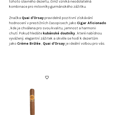
tohoto slavného dezertu, čímž vzniká neodolatelná
kombinace pro milovníky gurmánského zážitku.
Značka
Quai d'Orsay
pravidelně pozitivní získávání
hodnocení v prestižních časopisech jako
Cigar Aficionado
, kde je chválena pro svou kvalitu, jemnost a harmonii
chutí. Pokud hledáte
kubánské doutníky
, které nabídnou
vyvážený, elegantní zážitek a skvěle se hodí k dezertům
jako
Crème Brûlée
,
Quai d'Orsay
je ideální volbou pro vás.
V
ý
p
i
s
p
r