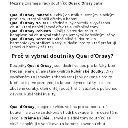
Mezi nejznámější řady doutníků
Quai d'Orsay
patří:
Quai d'Orsay Panetela
: Lehký doutník s jemným, sladkým
profilem, který přináší ořechy a koření.
Quai d'Orsay No. 50
: Středně silný doutník s vyváženou
chutí, která nabízí jemné dřevité a kořeněné tóny.
Quai d'Orsay Robusto
: Silnější verze doutníku s
komplexními chutnými tabáky a jemnými kořeněnými tóny.
Quai d'Orsay Coronas
: Mírně silnější doutník s
harmonickým profilem, který je ideální pro ty, kteří preferují
jemný kubánský zážitek.
Proč si vybrat doutníky Quai d'Orsay?
Doutníky
Quai d'Orsay
jsou ideální volbou pro kuřáky, kteří
hledají jemnější, ale stále kvalitní
kubánské doutky
. Díky
vyváženému a jemnému charakteru jsou dokonalé pro ty,
kteří se teprve seznamují s kubánskými doutky, ale i pro
zkušené kuřáky, kteří chtějí použít lehčí zážitek s pořádnou
dávkou kubánské kvality.
Quai d'Orsay
je nejen skvělou volbou pro samostatné
kouření, ale také se dokonale hodí k dekadentním dezertům,
jako je
Crème Brûlée
. Jemné a sladké tóny doutníků se
skvěle doplňují s vanilkovou a karamelizovanou chutí