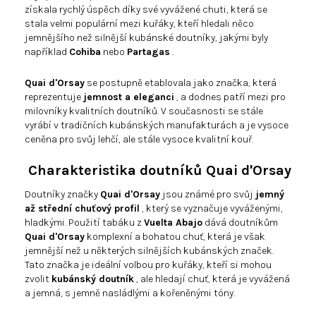
získala rychlý úspěch díky své vyvážené chuti, která se
stala velmi populární mezi kuřáky, kteří hledali něco
jemnějšího než silnější kubánské doutníky, jakými byly
například
Cohiba
nebo
Partagas
.
Quai d'Orsay
se postupně etablovala jako značka, která
reprezentuje
jemnost a eleganci
, a dodnes patří mezi pro
milovníky kvalitních doutníků. V současnosti se stále
vyrábí v tradičních kubánských manufakturách a je vysoce
ceněna pro svůj lehčí, ale stále vysoce kvalitní kouř.
Charakteristika doutníků Quai d'Orsay
Doutníky značky
Quai d'Orsay
jsou známé pro svůj
jemný
až střední chuťový profil
, který se vyznačuje vyváženými,
hladkými. Použití tabáku z
Vuelta Abajo
dává doutníkům
Quai d'Orsay
komplexní a bohatou chuť, která je však
jemnější než u některých silnějších kubánských značek.
Tato značka je ideální volbou pro kuřáky, kteří si mohou
zvolit
kubánský doutník
, ale hledají chuť, která je vyvážená
a jemná, s jemně nasládlými a kořeněnými tóny.