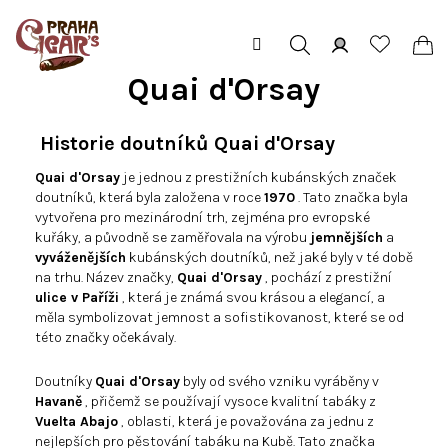
Přejít
na
obsah
Hledat
Přihlášení
Ná
Quai d'Orsay
koš
Historie doutníků Quai d'Orsay
Quai d'Orsay
je jednou z prestižních kubánských značek
doutníků, která byla založena v roce
1970
. Tato značka byla
vytvořena pro mezinárodní trh, zejména pro evropské
kuřáky, a původně se zaměřovala na výrobu
jemnějších
a
vyváženějších
kubánských doutníků, než jaké byly v té době
na trhu. Název značky,
Quai d'Orsay
, pochází z prestižní
ulice v Paříži
, která je známá svou krásou a elegancí, a
měla symbolizovat jemnost a sofistikovanost, které se od
této značky očekávaly.
Doutníky
Quai d'Orsay
byly od svého vzniku vyráběny v
Havaně
, přičemž se používají vysoce kvalitní tabáky z
Vuelta Abajo
, oblasti, která je považována za jednu z
nejlepších pro pěstování tabáku na Kubě. Tato značka