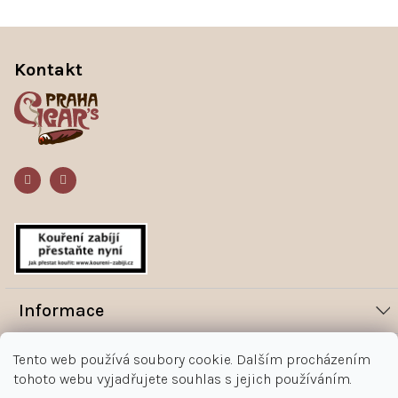
Z
á
Kontakt
p
a
t
í
Informace
Novinky
Vše o nákupu
Tento web používá soubory cookie. Dalším procházením
Magazín
tohoto webu vyjadřujete souhlas s jejich používáním.
Jak nakupovat