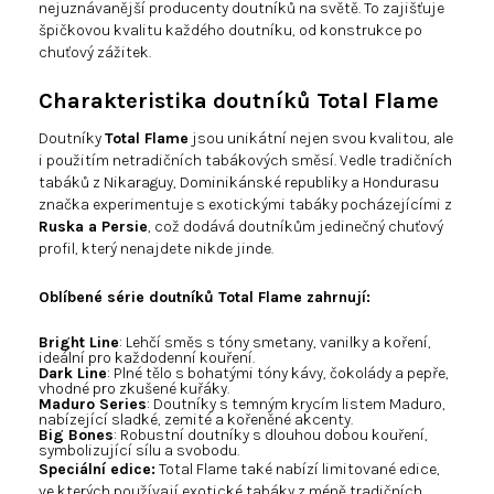
nejuznávanější producenty doutníků na světě. To zajišťuje
špičkovou kvalitu každého doutníku, od konstrukce po
chuťový zážitek.
Charakteristika doutníků Total Flame
Doutníky
Total Flame
jsou unikátní nejen svou kvalitou, ale
i použitím netradičních tabákových směsí. Vedle tradičních
tabáků z Nikaraguy, Dominikánské republiky a Hondurasu
značka experimentuje s exotickými tabáky pocházejícími z
Ruska a Persie
, což dodává doutníkům jedinečný chuťový
profil, který nenajdete nikde jinde.
Oblíbené série doutníků Total Flame zahrnují:
Bright Line
: Lehčí směs s tóny smetany, vanilky a koření,
ideální pro každodenní kouření.
Dark Line
: Plné tělo s bohatými tóny kávy, čokolády a pepře,
vhodné pro zkušené kuřáky.
Maduro Series
: Doutníky s temným krycím listem Maduro,
nabízející sladké, zemité a kořeněné akcenty.
Big Bones
: Robustní doutníky s dlouhou dobou kouření,
symbolizující sílu a svobodu.
Speciální edice:
Total Flame také nabízí limitované edice,
ve kterých používají exotické tabáky z méně tradičních