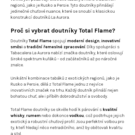
regionů, jako je Rusko a Persie. Tyto doutníky přinášejí
jedinečné chuťové nuance, které se snoubí s klasickou
konstrukcí doutníků La Aurora.
Proč si vybrat doutníky Total Flame?
Doutníky
Total Flame
spojují
moderní design
,
inovativní
směsi
a
tradiční řemeslné zpracování
. Díky spolupráci s
Tabacalera La Aurora nabízí značka doutníky, které oslovují
široké spektrum kuřáků – od začátečníků až po náročné
znalce.
Unikátní kombinace tabáků z exotických regionů, jako je
Rusko a Persie, dělá z Total Flame jednu z nejvíce
inovativních značek na trhu. Každý doutník přináší nejen
bohatou chuť, ale i příběh dobrodružství a svobody.
Total Flame doutníky se skvěle hodí k párování s
kvalitní
whisky
,
rumem
nebo dokonce
vodkou
, což podtrhuje jejich
exotický a robustní chuťový profil. Jsou perfektní volbou pro
ty, kteří hledají něco netradičního, aniž by obětovali kvalitu
a styl.