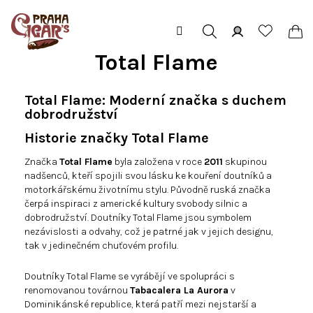
Přejít
na
obsah
Hledat
Přihlášení
Ná
Total Flame
koš
Total Flame: Moderní značka s duchem
dobrodružství
Historie značky Total Flame
Značka
Total Flame
byla založena v roce
2011
skupinou
nadšenců, kteří spojili svou lásku ke kouření doutníků a
motorkářskému životnímu stylu. Původně ruská značka
čerpá inspiraci z americké kultury svobody silnic a
dobrodružství. Doutníky Total Flame jsou symbolem
nezávislosti a odvahy, což je patrné jak v jejich designu,
tak v jedinečném chuťovém profilu.
Doutníky Total Flame se vyrábějí ve spolupráci s
renomovanou továrnou
Tabacalera La Aurora
v
Dominikánské republice, která patří mezi nejstarší a