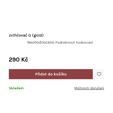
zvlhčovač G (gold)
Průměrné
Neohodnoceno
Podrobnosti hodnocení
hodnocení
produktu
je
290 Kč
0,0
Měrná
z
cena:
5
hvězdiček.
Skladem
Možnosti doručení