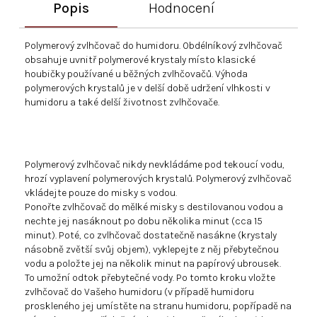
Popis
Hodnocení
Polymerový zvlhčovač do humidoru. Obdélníkový zvlhčovač
obsahuje uvnitř polymerové krystaly místo klasické
houbičky používané u běžných zvlhčovačů. Výhoda
polymerových krystalů je v delší době udržení vlhkosti v
humidoru a také delší životnost zvlhčovače.
Polymerový zvlhčovač nikdy nevkládáme pod tekoucí vodu,
hrozí vyplavení polymerových krystalů. Polymerový zvlhčovač
vkládejte pouze do misky s vodou.
Ponořte zvlhčovač do mělké misky s destilovanou vodou a
nechte jej nasáknout po dobu několika minut (cca 15
minut). Poté, co zvlhčovač dostatečně nasákne (krystaly
násobně zvětší svůj objem), vyklepejte z něj přebytečnou
vodu a položte jej na několik minut na papírový ubrousek.
To umožní odtok přebytečné vody. Po tomto kroku vložte
zvlhčovač do Vašeho humidoru (v případě humidoru
proskleného jej umístěte na stranu humidoru, popřípadě na