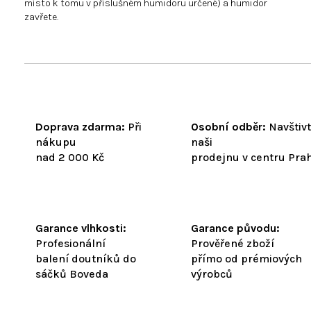
místo k tomu v příslušném humidoru určené) a humidor
zavřete.
Doprava zdarma:
Při
Osobní odběr:
Navštiv
nákupu
naši
nad 2 000 Kč
prodejnu v centru Pra
Garance vlhkosti:
Garance původu:
Profesionální
Prověřené zboží
balení doutníků do
přímo od prémiových
sáčků Boveda
výrobců