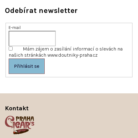
Odebírat newsletter
E-mail
Mám zájem o zasílání informací o slevách na
našich stránkách www.doutniky-praha.cz
Přihlásit se
Z
á
Kontakt
p
a
t
í