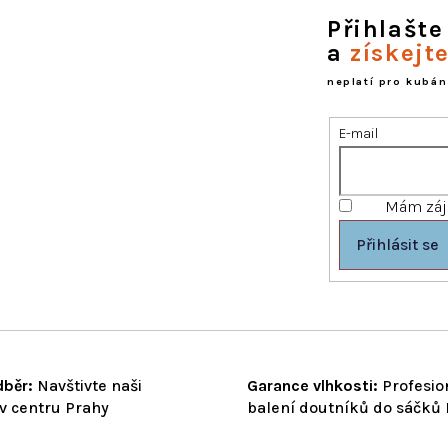
á
d
Přihlašte
a
a
získejt
c
í
neplatí pro kubán
p
r
E-mail
v
k
y
v
Mám záje
ý
p
Přihlásit se
i
s
u
běr:
Navštivte naši
Garance vlhkosti:
Profesio
v centru Prahy
balení doutníků do sáčků