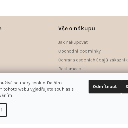
e
Vše o nákupu
Jak nakupovat
Obchodní podmínky
Ochrana osobních údajů zákazník
Reklamace
Odstoupení od smlouvy - formulá
oužívá soubory cookie. Dalším
Odmítnout
S
 tohoto webu vyjadřujete souhlas s
íváním.
í