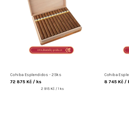
r
o
d
u
k
t
ů
Cohiba Esplendidos - 25ks
Cohiba Esple
72 875 Kč
/ ks
8 745 Kč
/ 
Měrná
2 915 Kč / 1 ks
cena: