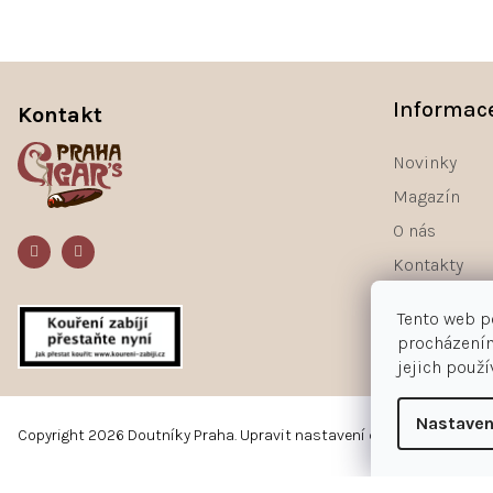
Z
á
Informac
Kontakt
p
a
Novinky
t
Magazín
í
O nás
Kontakty
Tento web p
procházením
jejich použ
Nastaven
Copyright 2026
Doutníky Praha
.
Upravit nastavení cookies
Používáme
ověření věku Adulto