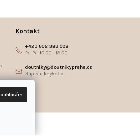
Kontakt
+420 602 383 998
a
doutniky@doutnikypraha.cz
ř
ouhlasím