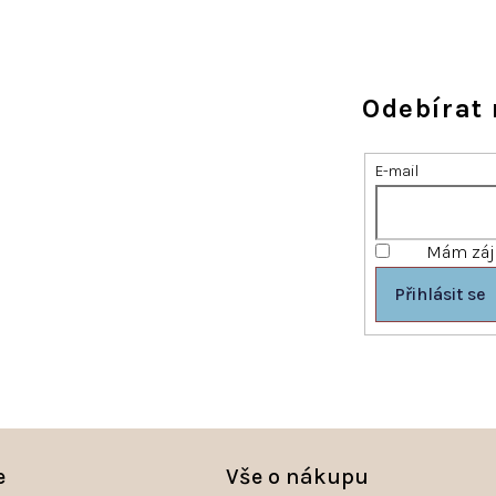
Odebírat 
E-mail
Mám záje
Přihlásit se
e
Vše o nákupu