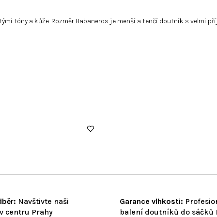
ými tóny a kůže. Rozměr Habaneros je menší a tenčí doutník s velmi př
běr:
Navštivte naši
Garance vlhkosti:
Profesio
v centru Prahy
balení doutníků do sáčků