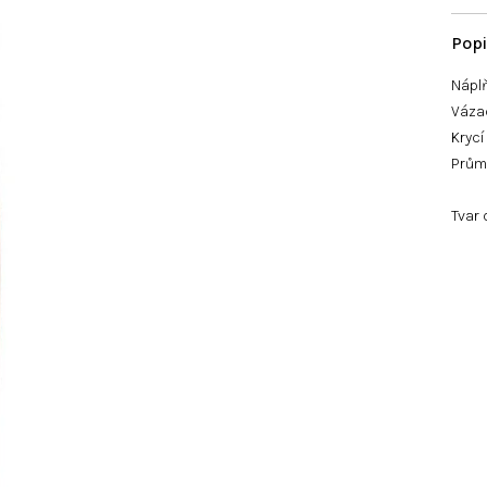
Nápl
Vázac
Krycí
Průmě
Tvar