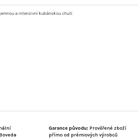
íjemnou a intenzivní kubánskou chutí.
nální
Garance původu:
Prověřené zboží
 Boveda
přímo od prémiových výrobců