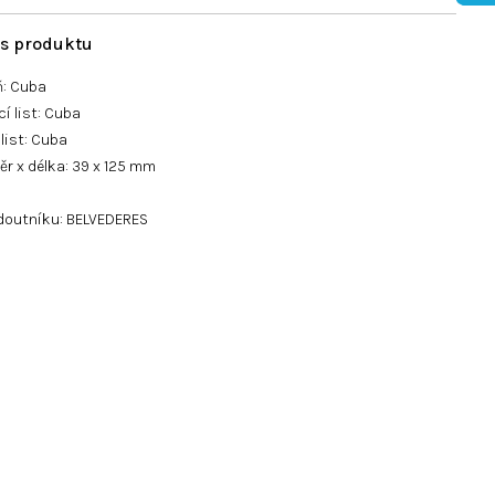
ň: Cuba
í list: Cuba
 list: Cuba
r x délka: 39 x 125 mm
 doutníku: BELVEDERES