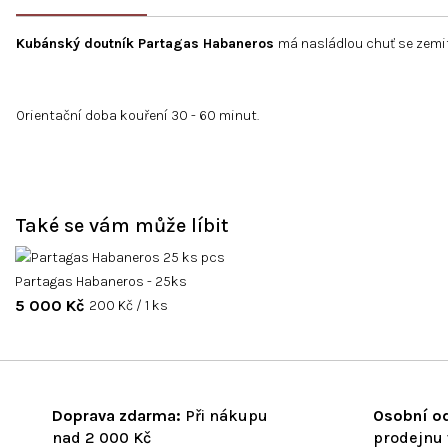
Kubánský doutník Partagas Habaneros
má nasládlou chuť se zemit
Orientační doba kouření 30 - 60 minut.
Také se vám může líbit
Partagas Habaneros - 25ks
5 000 Kč
Měrná
200 Kč / 1 ks
cena:
Doprava zdarma:
Při nákupu
Osobní od
nad 2 000 Kč
prodejnu 