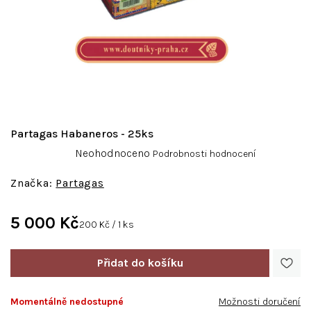
Partagas Habaneros - 25ks
Průměrné
Neohodnoceno
Podrobnosti hodnocení
hodnocení
produktu
Partagas
je
0,0
5 000 Kč
z
Měrná
200 Kč / 1 ks
5
cena:
hvězdiček.
Momentálně nedostupné
Možnosti doručení